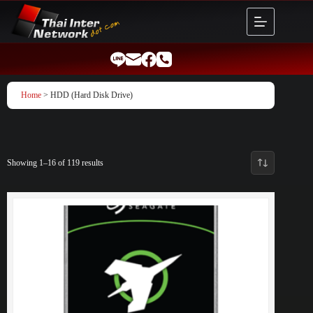
Skip
to
content
Home
> HDD (Hard Disk Drive)
Showing 1–16 of 119 results