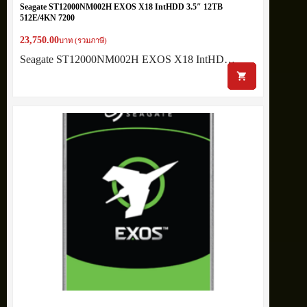
Seagate ST12000NM002H EXOS X18 IntHDD 3.5″ 12TB
512E/4KN 7200
23,750.00
บาท (รวมภาษี)
Seagate ST12000NM002H EXOS X18 IntHD…