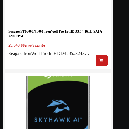
Seagate ST16000NT001 IronWolf Pro IntHDD3.5″ 16TB SATA
7200RPM
29,540.00
บาท (รวมภาษี)
Seagate IronWolf Pro IntHDD3.5&#8243…