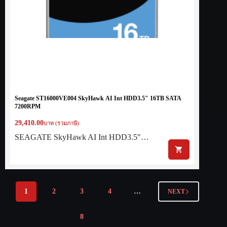
Seagate ST16000VE004 SkyHawk AI Int HDD3.5″ 16TB SATA
7200RPM
29,410.00
บาท (รวมภาษี)
SEAGATE SkyHawk AI Int HDD3.5″…
1
2
3
4
…
NEXT
8