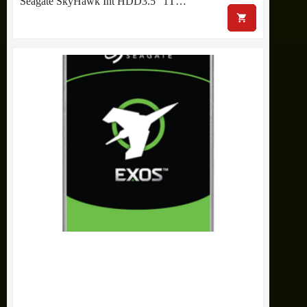
Seagate SkyHawk Int HDD3.5″ 1T…