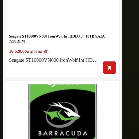
Seagate ST10000VN000 IronWolf Int HDD3.5″ 10TB SATA
7200RPM
16,620.00
บาท (รวมภาษี)
Seagate ST10000VN000 IronWolf Int HD…