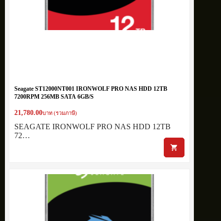
Seagate ST12000NT001 IRONWOLF PRO NAS HDD 12TB
7200RPM 256MB SATA 6GB/S
21,780.00
บาท (รวมภาษี)
SEAGATE IRONWOLF PRO NAS HDD 12TB
72…