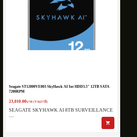
Seagate ST12000VE003 SkyHawk AI Int HDD3.5″ 12TB SATA
7200RPM
23,010.00
บาท (รวมภาษี)
SEAGATE SKYHAWK AI 8TB SURVEILLANCE
…