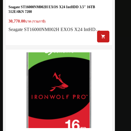
Seagate ST16000NM002H EXOS X24 IntHDD 3.5″ 16TB
512E/4KN 7200
30,770.00
บาท (รวมภาษี)
Seagate ST16000NM002H EXOS X24 IntHD…