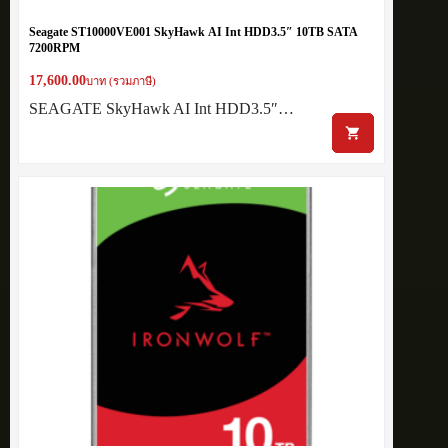
Seagate ST10000VE001 SkyHawk AI Int HDD3.5″ 10TB SATA
7200RPM
17,600.00
บาท (รวมภาษี)
SEAGATE SkyHawk AI Int HDD3.5″…