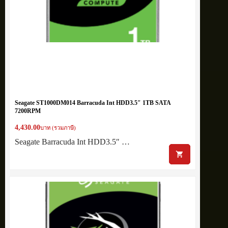
Seagate ST1000DM014 Barracuda Int HDD3.5″ 1TB SATA
7200RPM
4,430.00
บาท (รวมภาษี)
Seagate Barracuda Int HDD3.5″ …