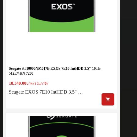
Seagate ST10000NM017B EXOS 7E10 IntHDD 3.5″ 10TB
512E/4KN 7200
18,340.00
บาท (รวมภาษี)
Seagate EXOS 7E10 IntHDD 3.5″ …