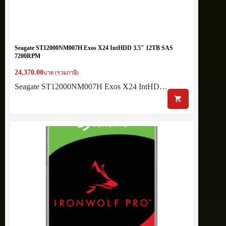
Seagate ST12000NM007H Exos X24 IntHDD 3.5″ 12TB SAS
7200RPM
24,370.00
บาท (รวมภาษี)
Seagate ST12000NM007H Exos X24 IntHD…