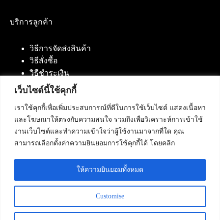
บริการลูกค้า
วิธีการจัดส่งสินค้า
วิธีสั่งซื้อ
วิธีชำระเงิน
เว็บไซต์นี้ใช้คุกกี้
เราใช้คุกกี้เพื่อเพิ่มประสบการณ์ที่ดีในการใช้เว็บไซต์ แสดงเนื้อหา
ติดต่อเรา
และโฆษณาให้ตรงกับความสนใจ รวมถึงเพื่อวิเคราะห์การเข้าใช้
งานเว็บไซต์และทำความเข้าใจว่าผู้ใช้งานมาจากที่ใด คุณ
บริษัท เน็ทฟิวชั่น คอมมิวนิเคชั่น จำกัด 420/94 ถนน
สามารถเลือกตั้งค่าความยินยอมการใช้คุกกี้ได้ โดยคลิก
นัมเบอร์วัน-ราม 2 แขวงดอกไม้, เขตประเวศ
กรุงเทพมหานคร 10250
ให้ความยินยอมทั้งหมด
โทรศัพท์ :
084-553-4055
,
086-309-5259
,
02-125-2703
Customise