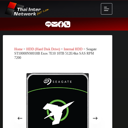
Skip
to
content
Home
>
HDD (Hard Disk Drive)
>
Internal HDD
> Seagate
ST10000NM018B Exos 7E10 10TB 512E/4kn SAS RPM
7200