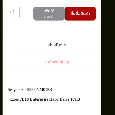
จำนวน
เพิ่มใส่
สั่งซื้อสินค้า
Seagate
ตะกร้า
ST10000NM018B
Exos
7E10
10TB
512E/4kn
SAS
คำอธิบาย
RPM
7200
ชิ้น
บทวิจารณ์ (0)
Seagate ST10000NM018B
Exos 7E10 Enterprise Hard Drive 10TB