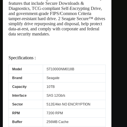
features that include Secure Downloads &
Diagnostics, TCG-compliant Self-Encrypting Drive,
and government-grade FIPS/Common Criteria
tamper-resistant hard drive. 2 Seagate Secure™ drives
simplify drive repurposing and disposal, help protect
data-at-rest, and comply with corporate and federal
data security mandates.
Specifications :
Model
ST10000NM018B
Brand
Seagate
Capacity
10TB
Interface
SAS 12Gb/s
Sector
512E/4kn NO ENCRYPTION
RPM
7200 RPM
Buffer
256MB Cache