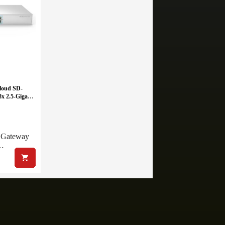
loud SD-
x 2.5-Gigabit
rts and two
Gateway
g…