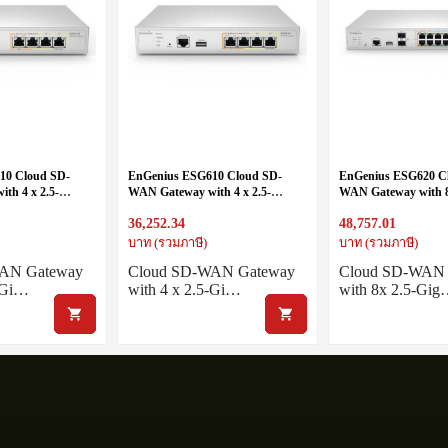
10 Cloud SD-
EnGenius ESG610 Cloud SD-
EnGenius ESG620 C
th 4 x 2.5-
WAN Gateway with 4 x 2.5-
WAN Gateway with 8
+) Ethernet ports
Gigabit (1x PoE+) Ethernet ports
(4 PoE+) Ethernet po
36,252.34
48,757.01
SFP+ slots
บาท (รวมภาษี)
บาท (รวมภาษี)
AN Gateway
Cloud SD-WAN Gateway
Cloud SD-WAN 
5-Gi…
with 4 x 2.5-Gi…
with 8x 2.5-Gi