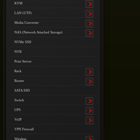
submenu
KVM
Toggle
submenu
LAN (UTP)
Toggle
submenu
Media Converter
Toggle
submenu
NAS (Network Attached Storage)
Toggle
submenu
NVMe SSD
NVR
Print Server
Rack
Toggle
submenu
Router
Toggle
submenu
SATA SSD
Switch
Toggle
submenu
UPS
Toggle
submenu
VoIP
Toggle
submenu
VPN Firewall
Wireless