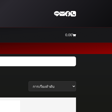
0.00
Shopping
cart
Thaiinternetwork ศูนย