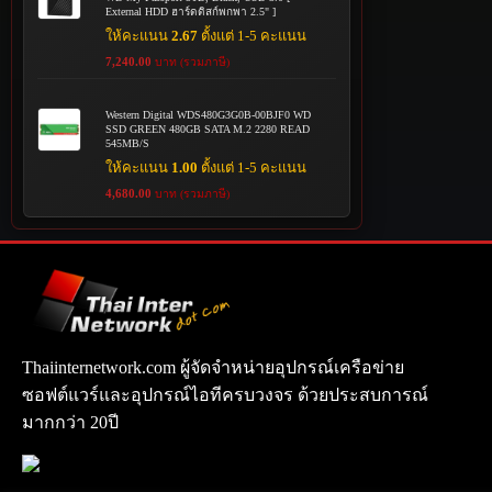
External HDD ฮาร์ดดิสก์พกพา 2.5" ]
ให้คะแนน
2.67
ตั้งแต่ 1-5 คะแนน
7,240.00
บาท (รวมภาษี)
Western Digital WDS480G3G0B-00BJF0 WD
SSD GREEN 480GB SATA M.2 2280 READ
545MB/S
ให้คะแนน
1.00
ตั้งแต่ 1-5 คะแนน
4,680.00
บาท (รวมภาษี)
Thaiinternetwork.com ผู้จัดจำหน่ายอุปกรณ์เครือข่าย
ซอฟต์แวร์และอุปกรณ์ไอทีครบวงจร ด้วยประสบการณ์
มากกว่า 20ปี