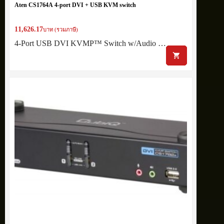
Aten CS1764A 4-port DVI + USB KVM switch
11,626.17
บาท (รวมภาษี)
4-Port USB DVI KVMP™ Switch w/Audio …