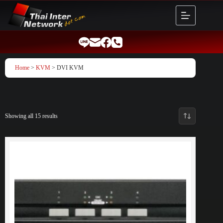
Skip
to
content
Home
>
KVM
> DVI KVM
Showing all 15 results