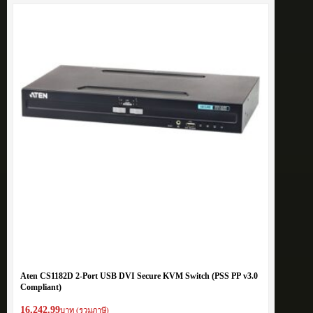
Aten CS1182D 2-Port USB DVI Secure KVM Switch (PSS PP v3.0
Compliant)
16,242.99
บาท (รวมภาษี)