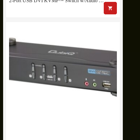
2-Port USB DVI KVMP™ Switch w/Audio …