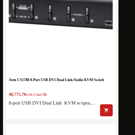
Aten CS1788 8-Port USB DVI Dual Link/Audio KVM Switch
40,775.70
บาท (รวมภาษี)
8-port USB DVI Dual Link KVM w/spea…