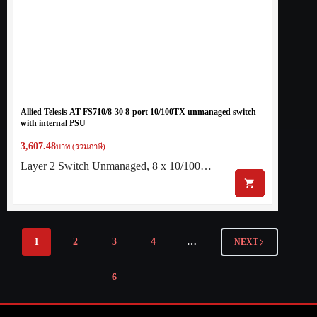
Allied Telesis AT-FS710/8-30 8-port 10/100TX unmanaged switch
with internal PSU
3,607.48
บาท (รวมภาษี)
Layer 2 Switch Unmanaged, 8 x 10/100…
1
2
3
4
…
NEXT
6