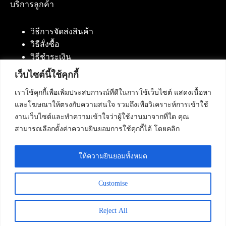
บริการลูกค้า
วิธีการจัดส่งสินค้า
วิธีสั่งซื้อ
วิธีชำระเงิน
เว็บไซต์นี้ใช้คุกกี้
เราใช้คุกกี้เพื่อเพิ่มประสบการณ์ที่ดีในการใช้เว็บไซต์ แสดงเนื้อหา
ติดต่อเรา
และโฆษณาให้ตรงกับความสนใจ รวมถึงเพื่อวิเคราะห์การเข้าใช้
งานเว็บไซต์และทำความเข้าใจว่าผู้ใช้งานมาจากที่ใด คุณ
บริษัท เน็ทฟิวชั่น คอมมิวนิเคชั่น จำกัด 420/94 ถนน
สามารถเลือกตั้งค่าความยินยอมการใช้คุกกี้ได้ โดยคลิก
นัมเบอร์วัน-ราม 2 แขวงดอกไม้, เขตประเวศ
กรุงเทพมหานคร 10250
ให้ความยินยอมทั้งหมด
โทรศัพท์ :
084-553-4055
,
086-309-5259
,
02-125-2703
Customise
Reject All
Copyright © 2026 - Netfusion Communication Co., Ltd. All
Rights Reserved.