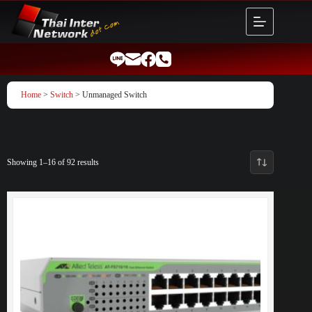
Skip
to
content
Home
>
Switch
> Unmanaged Switch
Showing 1–16 of 92 results