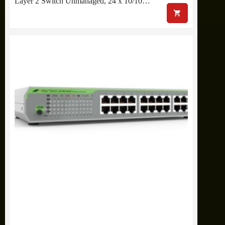
Layer 2 Switch Unmanaged, 24 x 10/10…