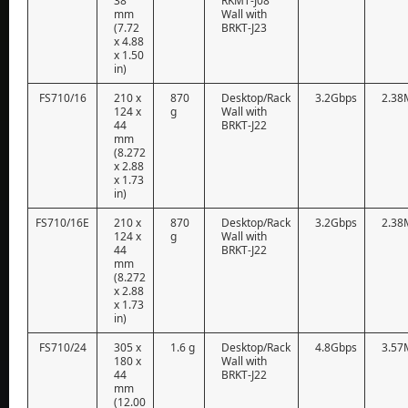
38
RKMT-J08
mm
Wall with
(7.72
BRKT-J23
x 4.88
x 1.50
in)
FS710/16
210 x
870
Desktop/Rack
3.2Gbps
2.38
124 x
g
Wall with
44
BRKT-J22
mm
(8.272
x 2.88
x 1.73
in)
FS710/16E
210 x
870
Desktop/Rack
3.2Gbps
2.38
124 x
g
Wall with
44
BRKT-J22
mm
(8.272
x 2.88
x 1.73
in)
FS710/24
305 x
1.6 g
Desktop/Rack
4.8Gbps
3.57
180 x
Wall with
44
BRKT-J22
mm
(12.00