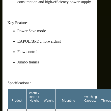
consumption and high-efficiency power supply.
Key Features
Power Save mode
EAPOL/BPDU forwarding
Flow control
Jumbo frames
Specifications :
Width x
Depth x
Switching
Product
Height
Weight
Mounting
Capacity
Throug