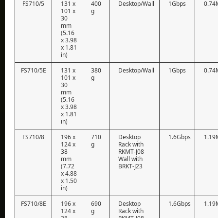
FS710/5
131 x
400
Desktop/Wall
1Gbps
0.74
101 x
g
30
mm
(5.16
x 3.98
x 1.81
in)
FS710/5E
131 x
380
Desktop/Wall
1Gbps
0.74
101 x
g
30
mm
(5.16
x 3.98
x 1.81
in)
FS710/8
196 x
710
Desktop
1.6Gbps
1.19
124 x
g
Rack with
38
RKMT-J08
mm
Wall with
(7.72
BRKT-J23
x 4.88
x 1.50
in)
FS710/8E
196 x
690
Desktop
1.6Gbps
1.19
124 x
g
Rack with