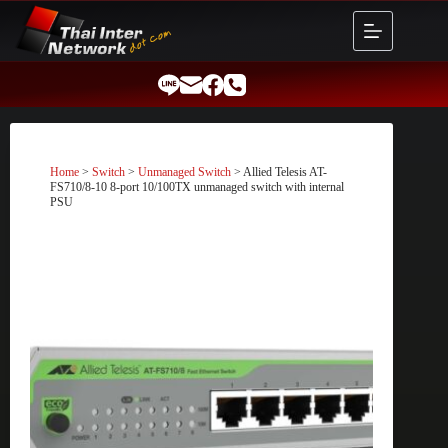
Skip
to
content
Home
>
Switch
>
Unmanaged Switch
> Allied Telesis AT-
FS710/8-10 8-port 10/100TX unmanaged switch with internal
PSU