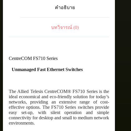
port
คำอธิบาย
10/100TX
unmanaged
switch
with
บทวิจารณ์ (0)
internal
PSU
ชิ้น
CentreCOM FS710 Series
Unmanaged Fast Ethernet Switches
The Allied Telesis CentreCOM® FS710 Series is the
ideal economical and eco-friendly solution for today’s
networks, providing an extensive range of cost-
effective options. The FS710 Series switches provide
easy set-up, with silent operation and simple
connectivity for desktop and small to medium network
environments.