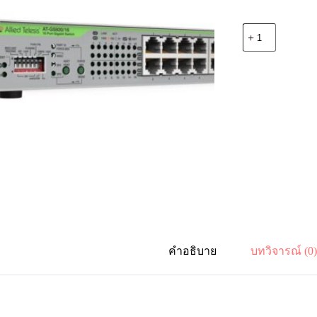
จำนวน
Allied
Telesis
AT-
GS920/16-
30
Unmanaged
switch
with
16
x
10/100/1000T
ports,
internal
PSU
and
DIP
switches
คำอธิบาย
บทวิจารณ์ (0
ชิ้น