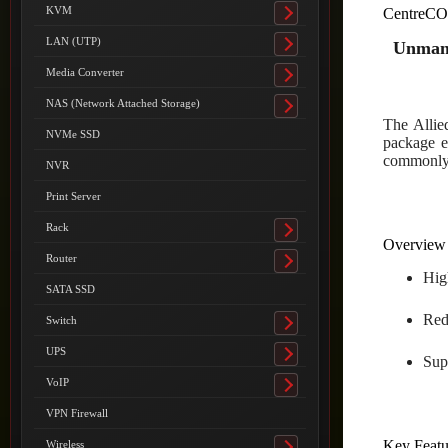
submenu
KVM
CentreCO
Toggle
submenu
LAN (UTP)
Unmana
Toggle
submenu
Media Converter
Toggle
submenu
NAS (Network Attached Storage)
Toggle
The Allie
submenu
NVMe SSD
package e
commonly 
NVR
Print Server
Rack
Toggle
Overview
submenu
Router
Toggle
Hig
submenu
SATA SSD
Red
Switch
Toggle
submenu
UPS
Sup
Toggle
submenu
VoIP
Toggle
submenu
VPN Firewall
Key Featu
Wireless