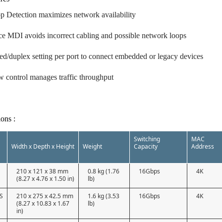
p Detection maximizes network availability
ce MDI avoids incorrect cabling and possible network loops
ed/duplex setting per port to connect embedded or legacy devices
w control manages traffic throughput
ions :
Switching
MAC
Width x Depth x Height
Weight
Capacity
Address
210 x 121 x 38 mm
0.8 kg (1.76
16Gbps
4K
(8.27 x 4.76 x 1.50 in)
lb)
S
210 x 275 x 42.5 mm
1.6 kg (3.53
16Gbps
4K
(8.27 x 10.83 x 1.67
lb)
in)