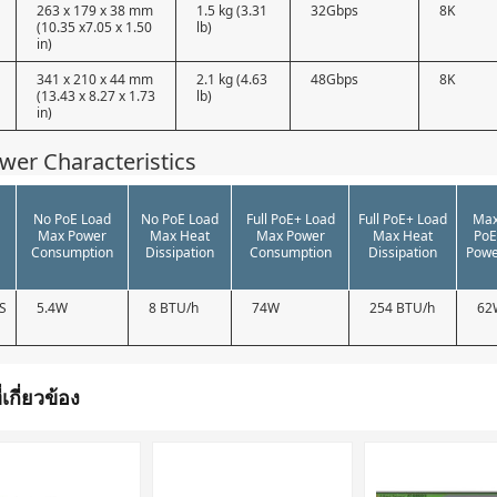
263 x 179 x 38 mm
1.5 kg (3.31
32Gbps
8K
(10.35 x7.05 x 1.50
lb)
in)
341 x 210 x 44 mm
2.1 kg (4.63
48Gbps
8K
(13.43 x 8.27 x 1.73
lb)
in)
wer Characteristics
No PoE Load
No PoE Load
Full PoE+ Load
Full PoE+ Load
Ma
Max Power
Max Heat
Max Power
Max Heat
Po
Consumption
Dissipation
Consumption
Dissipation
Pow
S
5.4W
8 BTU/h
74W
254 BTU/h
62
่เกี่ยวข้อง