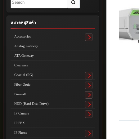
results
หมวดหมู่สินค้า
Accessories
Toggle
submenu
Analog Gateway
ATA Gateway
Clearance
Coaxial (RG)
Toggle
submenu
Fiber Optic
Toggle
submenu
Firewall
Toggle
submenu
HDD (Hard Disk Drive)
Toggle
submenu
IP Camera
Toggle
submenu
IP PBX
IP Phone
Toggle