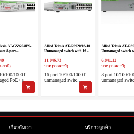
elesis AT-GS920/8PS-
Allied Telesis AT-GS920/16-10
Allied Telesis AT-GS
act 8-port
Unmanaged switch with 16 x
Unmanaged switch w
1000T POE+
10/100/1000T ports, internal
10/100/1000T ports, i
.48
11,046.73
6,841.12
ed switch with DIP-
PSU and DIP switches
PSU and DIP switch
มภาษี)
บาท (รวมภาษี)
บาท (รวมภาษี)
 10/100/1000T
16 port 10/100/1000T
8 port 10/100/1
aged PoE+ s…
unmanaged switc…
unmanaged swi
เกี่ยวกับเรา
บริการลูกค้า