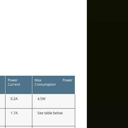
Power
Max Power
Current
Consumption
0.2A
4.5W
1.7A
See table below