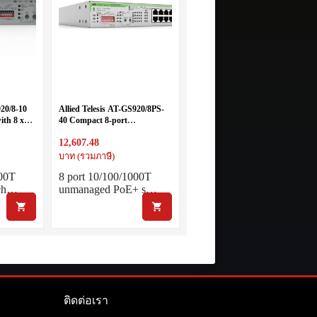
920/8-10
Allied Telesis AT-GS920/8PS-
ith 8 x
40 Compact 8-port
nternal
10/100/1000T POE+
12,607.48
es
unmanaged switch with DIP-
switch
บาท (รวมภาษี)
000T
8 port 10/100/1000T
tch…
unmanaged PoE+ s…
ติดต่อเรา