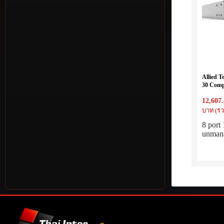
Allied T
30 Comp
10/100/
12,607
unmanag
switch
บาท (รว
8 port
unman