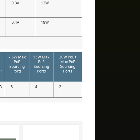
0.3A
12W
0.4A
18W
7.5W Max
15W Max
30W PoE+
x
PoE
PoE
Max PoE
E
Sourcing
Sourcing
Sourcing
er
Ports
Ports
Ports
W
8
4
2