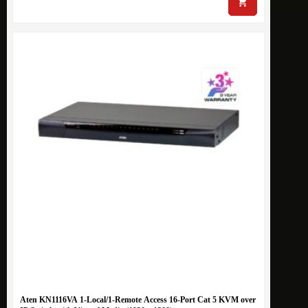
Aten KN1116VA 1-Local/1-Remote Access 16-Port Cat 5 KVM over