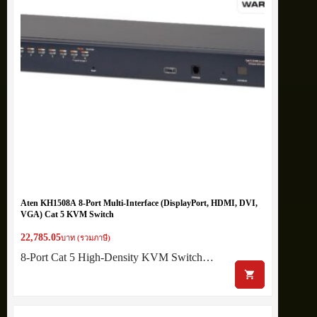
Aten KH1508A 8-Port Multi-Interface (DisplayPort, HDMI, DVI,
VGA) Cat 5 KVM Switch
22,785.05
บาท (รวมภาษี)
8-Port Cat 5 High-Density KVM Switch…