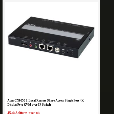
Aten CN9950 1-Local/Remote Share Access Single Port 4K
DisplayPort KVM over IP Switch
45,448.60
บาท (รวมภาษี)