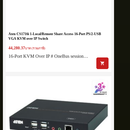
Aten CS1716i 1-Local/Remote Share Access 16-Port PS/2-USB
VGA KVM over IP Switch
44,280.37
บาท (รวมภาษี)
16-Port KVM Over IP # OneBus session…