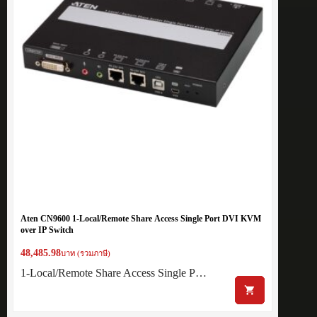
Aten CN9600 1-Local/Remote Share Access Single Port DVI KVM
over IP Switch
48,485.98
บาท (รวมภาษี)
1-Local/Remote Share Access Single P…