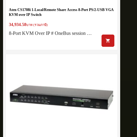
Aten CS1708i 1-Local/Remote Share Access 8-Port PS/2-USB VGA
KVM over IP Switch
34,934.58
บาท (รวมภาษี)
8-Port KVM Over IP # OneBus session …