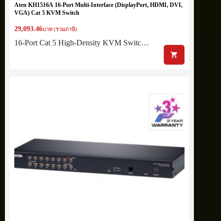
Aten KH1516A 16-Port Multi-Interface (DisplayPort, HDMI, DVI,
VGA) Cat 5 KVM Switch
29,093.46
บาท (รวมภาษี)
16-Port Cat 5 High-Density KVM Switc…