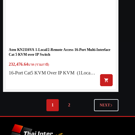
Aten KN2116VA 1-Local/2-Remote Access 16-Port Multi-Interface
Cat 5 KVM over IP Switch
232,476.64
บาท (รวมภาษี)
16-Port Cat5 KVM Over IP KVM (1Loca…
1
2
NEXT