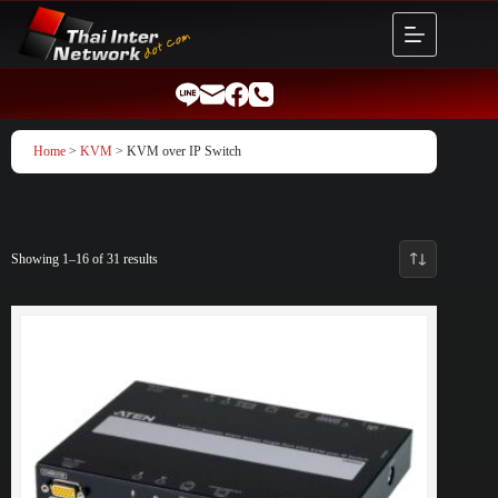
Skip
to
content
Home
>
KVM
> KVM over IP Switch
Showing 1–16 of 31 results