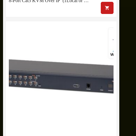
8-Port Cat5 KVM Over IP (1Local or …