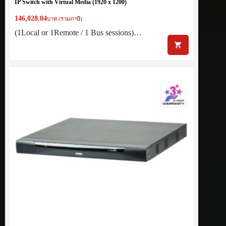
IP Switch with Virtual Media (1920 x 1200)
146,028.04
บาท (รวมภาษี)
(1Local or 1Remote / 1 Bus sessions)…