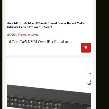
Aten KH1516Ai 1-Local/Remote Shared Access 16-Port Multi-
Interface Cat 5 KVM over IP Switch
48,953.27
บาท (รวมภาษี)
16-Port Cat5 KVM Over IP (1Local or…