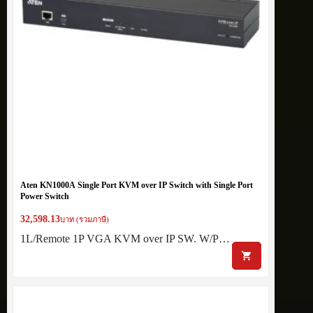
Aten KN1000A Single Port KVM over IP Switch with Single Port
Power Switch
32,598.13
บาท (รวมภาษี)
1L/Remote 1P VGA KVM over IP SW. W/P…