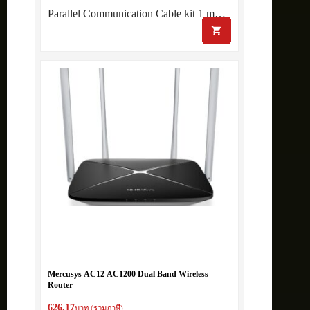
Parallel Communication Cable kit 1 m…
Mercusys AC12 AC1200 Dual Band Wireless
Router
626.17
บาท (รวมภาษี)