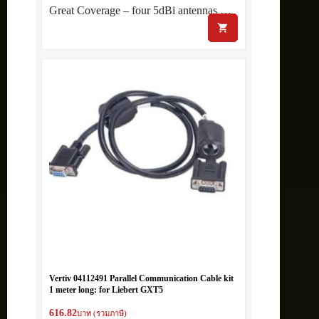
Great Coverage – four 5dBi antennas …
Vertiv 04112491 Parallel Communication Cable kit
1 meter long: for Liebert GXT5
616.82
บาท (รวมภาษี)