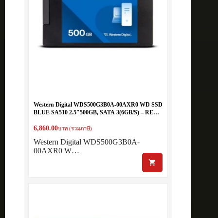
Western Digital WDS500G3B0A-00AXR0 WD SSD
BLUE SA510 2.5″500GB, SATA 3(6GB/S) – READ
560MB/S, WRITE 510MB/S
6,860.00
บาท (รวมภาษี)
Western Digital WDS500G3B0A-
00AXR0 W…