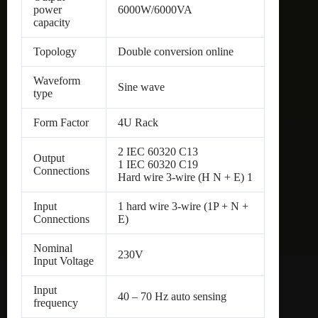
power
6000W/6000VA
capacity
Topology
Double conversion online
Waveform
Sine wave
type
Form Factor
4U Rack
2 IEC 60320 C13
Output
1 IEC 60320 C19
Connections
Hard wire 3-wire (H N + E) 1
Input
1 hard wire 3-wire (1P + N +
Connections
E)
Nominal
230V
Input Voltage
Input
40 – 70 Hz auto sensing
frequency