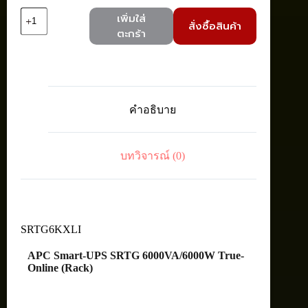
จำนวน
เพิ่มใส่
สั่งซื้อสินค้า
APC
ตะกร้า
SRTG6KXLI
Smart-
UPS
SRTG
6000VA/6000W
True-
คำอธิบาย
Online
(Rack)
ชิ้น
บทวิจารณ์ (0)
SRTG6KXLI
APC Smart-UPS SRTG 6000VA/6000W True-
Online (Rack)