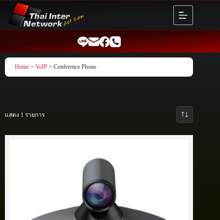
Skip
to
content
Home
>
VoIP
> Conference Phone
แสดง 1 รายการ