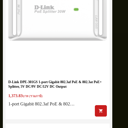
D-Link DPE-301GS 1-port Gigabit 802.3af PoE & 802.3at PoE+
Splitter, 5V DC/9V DC/12V DC Output
1,373.83
บาท (รวมภาษี)
1-port Gigabit 802.3af PoE & 802…