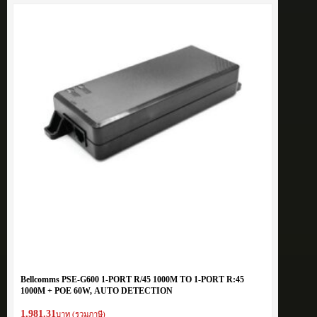
Bellcomms PSE-G600 1-PORT R/45 1000M TO 1-PORT R:45
1000M + POE 60W, AUTO DETECTION
1,981.31
บาท (รวมภาษี)