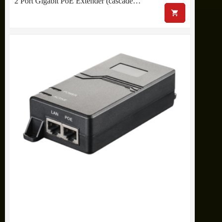
2 Port Gigabit PoE Extender (cascade…