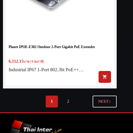
Planet IPOE-E302 Outdoor 2-Port Gigabit PoE Extender
6,112.15
บาท (รวมภาษี)
Industrial IP67 1-Port 802.3bt PoE++…
1
2
NEXT