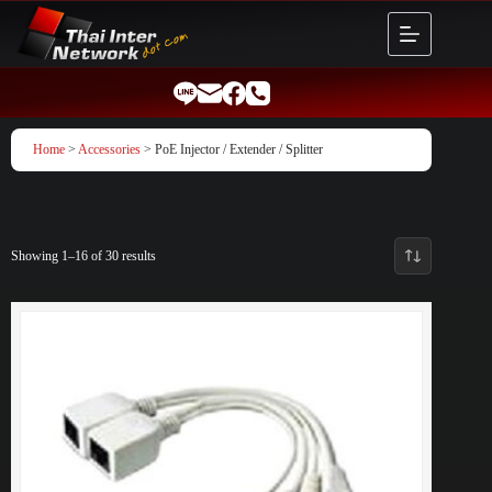
Skip
to
content
Home
>
Accessories
> PoE Injector / Extender / Splitter
Showing 1–16 of 30 results