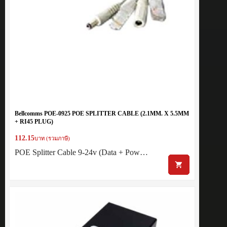
Bellcomms POE-0925 POE SPLITTER CABLE (2.1MM. X 5.5MM
+ RI45 PLUG)
112.15
บาท (รวมภาษี)
POE Splitter Cable 9-24v (Data + Pow…