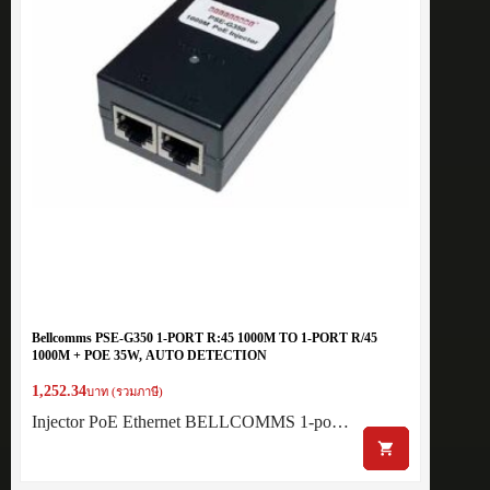
Bellcomms PSE-G350 1-PORT R:45 1000M TO 1-PORT R/45
1000M + POE 35W, AUTO DETECTION
1,252.34
บาท (รวมภาษี)
Injector PoE Ethernet BELLCOMMS 1-po…