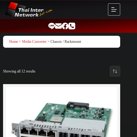
Skip
to
content
Home
>
Media Converter
> Chassis / Rackmount
Showing all 12 results