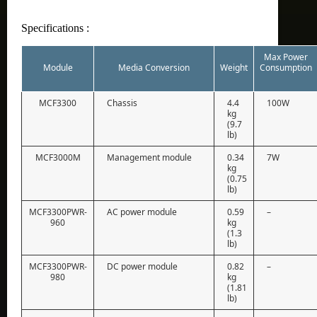
Specifications :
Max Power
Module
Media Conversion
Weight
Consumption
MCF3300
Chassis
4.4
100W
kg
(9.7
lb)
MCF3000M
Management module
0.34
7W
kg
(0.75
lb)
MCF3300PWR-
AC power module
0.59
–
960
kg
(1.3
lb)
MCF3300PWR-
DC power module
0.82
–
980
kg
(1.81
lb)