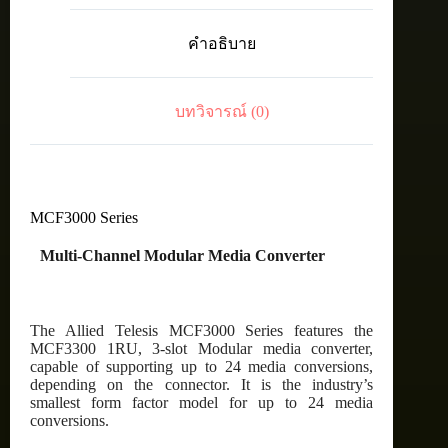
TAA
(Federal)
คำอธิบาย
Optional
Spare/Redundant
AC
PSU
บทวิจารณ์ (0)
for
MCF3300
chassis
ชิ้น
MCF3000 Series
Multi-Channel Modular Media Converter
The Allied Telesis MCF3000 Series features the
MCF3300 1RU, 3-slot Modular media converter,
capable of supporting up to 24 media conversions,
depending on the connector. It is the industry’s
smallest form factor model for up to 24 media
conversions.