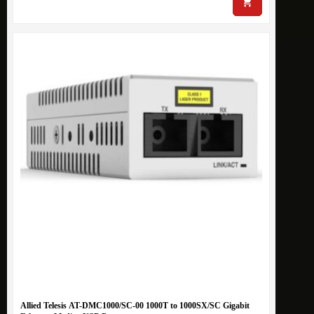
Allied Telesis AT-DMC1000/SC-00 1000T to 1000SX/SC Gigabit