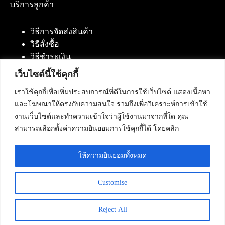
บริการลูกค้า
วิธีการจัดส่งสินค้า
วิธีสั่งซื้อ
วิธีชำระเงิน
เว็บไซต์นี้ใช้คุกกี้
เราใช้คุกกี้เพื่อเพิ่มประสบการณ์ที่ดีในการใช้เว็บไซต์ แสดงเนื้อหา
ติดต่อเรา
และโฆษณาให้ตรงกับความสนใจ รวมถึงเพื่อวิเคราะห์การเข้าใช้
งานเว็บไซต์และทำความเข้าใจว่าผู้ใช้งานมาจากที่ใด คุณ
บริษัท เน็ทฟิวชั่น คอมมิวนิเคชั่น จำกัด 420/94 ถนน
สามารถเลือกตั้งค่าความยินยอมการใช้คุกกี้ได้ โดยคลิก
นัมเบอร์วัน-ราม 2 แขวงดอกไม้, เขตประเวศ
กรุงเทพมหานคร 10250
ให้ความยินยอมทั้งหมด
โทรศัพท์ :
084-553-4055
,
086-309-5259
,
02-125-2703
Customise
Reject All
Copyright © 2026 - Netfusion Communication Co., Ltd. All
Rights Reserved.