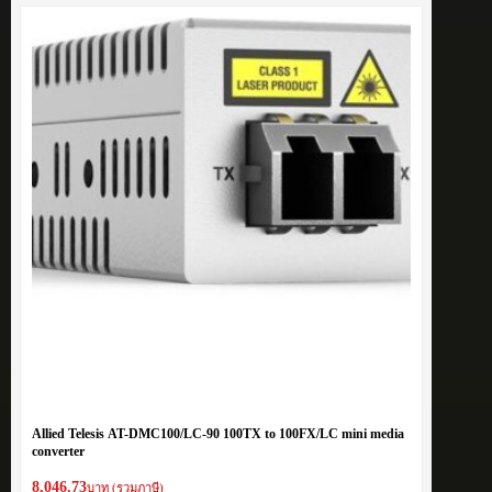
Allied Telesis AT-DMC100/LC-90 100TX to 100FX/LC mini media
converter
8,046.73
บาท (รวมภาษี)