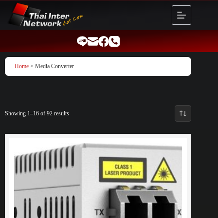
Skip
to
content
Home
> Media Converter
Showing 1–16 of 92 results