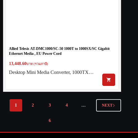
Allied Telesis AT-DMC1000/SC-50 1000T to 1000SX/SC Gigabit
Ethernet Media , EU Power Cord
13,448.60
บาท (รวมภาษี)
Desktop Mini Media Converter, 1000TX…
1
2
3
4
…
NEXT
6