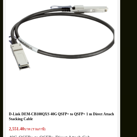
D-Link DEM-CB100QXS 40G QSFP+ to QSFP+ 1 m Direct Attach
Stacking Cable
2,551.40
บาท (รวมภาษี)