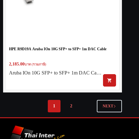
HPE R9D19A Aruba IOn 10G SFP+ to SFP+ 1m DAC Cable
2,185.00
บาท (รวมภาษี)
Aruba IOn 10G SFP+ to SFP+ 1m DAC Ca…
1
2
NEXT