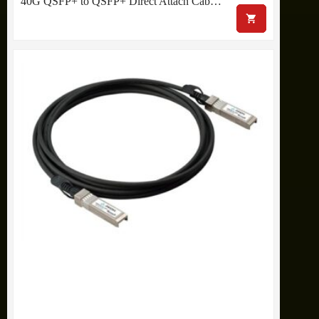
40G QSFP+ to QSFP+ Direct Attach Cab…