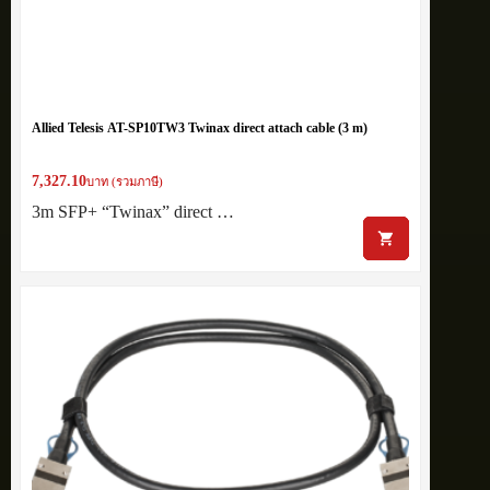
Allied Telesis AT-SP10TW3 Twinax direct attach cable (3 m)
7,327.10
บาท (รวมภาษี)
3m SFP+ “Twinax” direct …