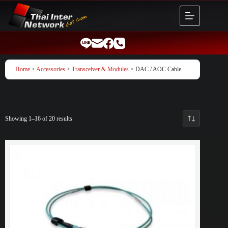
Skip
to
content
Home
>
Accessories
>
Transceiver & Modules
> DAC / AOC Cable
Showing 1–16 of 20 results