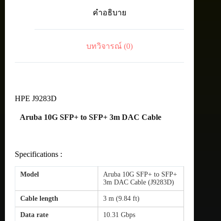
SFP+
คำอธิบาย
3m
DAC
Cable
ชิ้น
บทวิจารณ์ (0)
HPE J9283D
Aruba 10G SFP+ to SFP+ 3m DAC Cable
Specifications :
Model
Aruba 10G SFP+ to SFP+
3m DAC Cable (J9283D)
Cable length
3 m (9.84 ft)
Data rate
10.31 Gbps