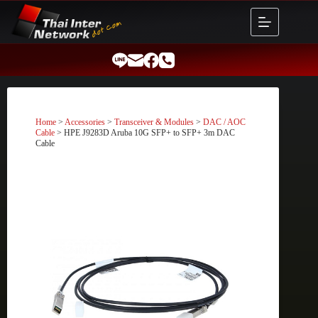
Skip
to
content
Home
>
Accessories
>
Transceiver & Modules
>
DAC / AOC
Cable
> HPE J9283D Aruba 10G SFP+ to SFP+ 3m DAC
Cable