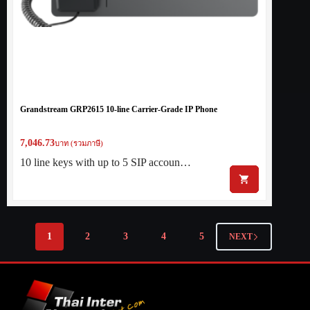
Grandstream GRP2615 10-line Carrier-Grade IP Phone
7,046.73
บาท (รวมภาษี)
10 line keys with up to 5 SIP accoun…
1
2
3
4
5
NEXT