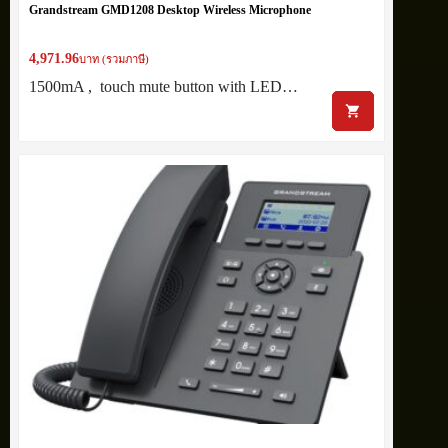
Grandstream GMD1208 Desktop Wireless Microphone
4,971.96
บาท (รวมภาษี)
1500mA , touch mute button with LED…