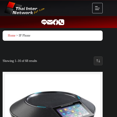
Skip
to
content
Home
> IP Phone
Showing 1–16 of 68 results