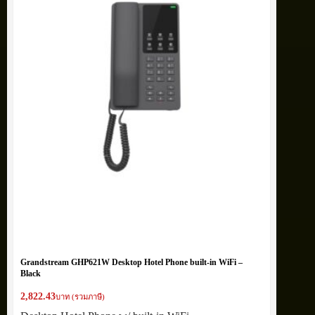
Grandstream GHP621W Desktop Hotel Phone built-in WiFi –
Black
2,822.43
บาท (รวมภาษี)