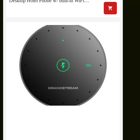
Desktop Hotel Phone w/ built-in WiFi…