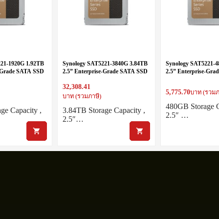
221-1920G 1.92TB
Synology SAT5221-3840G 3.84TB
Synology SAT5221-4
e-Grade SATA SSD
2.5” Enterprise-Grade SATA SSD
2.5” Enterprise-Gr
32,308.41
5,775.70
บาท (รวมภ
บาท (รวมภาษี)
480GB Storage C
ge Capacity ,
3.84TB Storage Capacity ,
2.5″ …
2.5″…