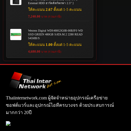
External HDD ฮาร์ดดิสก์พกพา 2.5" ]
ให้คะแนน
2.67
ตั้งแต่ 1-5 คะแนน
7,240.00
บาท (รวมภาษี)
Western Digital WDS480G3G0B-00BJF0 WD
SSD GREEN 480GB SATA M.2 2280 READ
545MB/S
ให้คะแนน
1.00
ตั้งแต่ 1-5 คะแนน
4,680.00
บาท (รวมภาษี)
Thaiinternetwork.com ผู้จัดจำหน่ายอุปกรณ์เครือข่าย
ซอฟต์แวร์และอุปกรณ์ไอทีครบวงจร ด้วยประสบการณ์
มากกว่า 20ปี