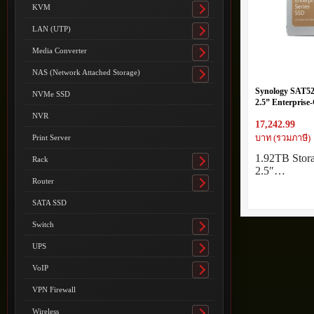
submenu
KVM
Toggle
submenu
LAN (UTP)
Toggle
submenu
Media Converter
Toggle
submenu
NAS (Network Attached Storage)
Toggle
submenu
Synology SAT5
NVMe SSD
2.5” Enterpris
NVR
17,242.99
บาท (รวมภาษี)
Print Server
1.92TB Stora
Rack
Toggle
2.5″…
submenu
Router
Toggle
submenu
SATA SSD
Switch
Toggle
submenu
UPS
Toggle
submenu
VoIP
Toggle
submenu
VPN Firewall
Wireless