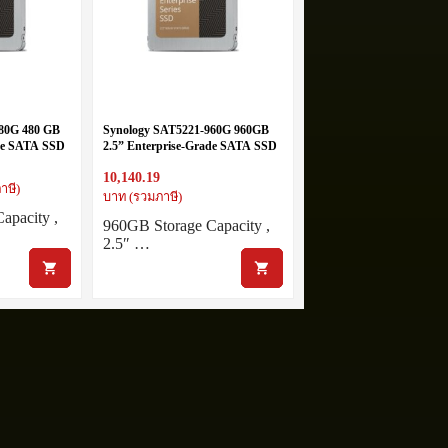
80G 480 GB
Synology SAT5221-960G 960GB
ade SATA SSD
2.5” Enterprise-Grade SATA SSD
10,140.19
าษี)
บาท (รวมภาษี)
apacity ,
960GB Storage Capacity ,
2.5″ …