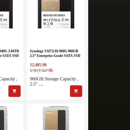
840G 3.84TB
Synology SAT5210-960G 960GB
ade SATA SSD
2.5” Enterprise-Grade SATA SSD
12,485.98
บาท (รวมภาษี)
apacity ,
960GB Storage Capacity ,
2.5″ …