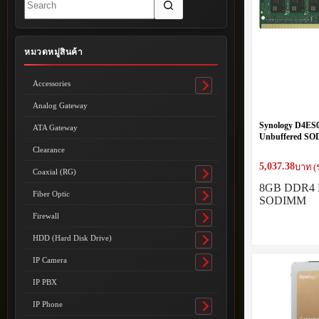
results
หมวดหมู่สินค้า
Accessories
Toggle
submenu
Analog Gateway
Synology D4E
ATA Gateway
Unbuffered S
Clearance
5,037.38
บาท (
Coaxial (RG)
Toggle
8GB DDR4
submenu
Fiber Optic
SODIMM
Toggle
submenu
Firewall
Toggle
submenu
HDD (Hard Disk Drive)
Toggle
submenu
IP Camera
Toggle
submenu
IP PBX
IP Phone
Toggle