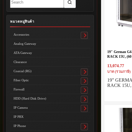
results
หมวดหมู่สินค้า
Accessories
Toggle
submenu
Analog Gateway
19″ German G
ATA Gateway
RACK 15U, (60 
Tone White-Gra
Clearance
13,074.77
Coaxial (RG)
บาท (รวมภาษี)
Toggle
submenu
19” GERM
Fiber Optic
Toggle
RACK 15U, 
submenu
Firewall
Toggle
submenu
HDD (Hard Disk Drive)
Toggle
submenu
IP Camera
Toggle
submenu
IP PBX
IP Phone
Toggle