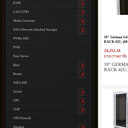
submenu
KVM
Toggle
submenu
LAN (UTP)
Toggle
submenu
Media Converter
Toggle
submenu
NAS (Network Attached Storage)
Toggle
submenu
19″ German G
NVMe SSD
RACK 42U, (60 
Tone White-Gray
NVR
24,252.34
บาท (รวมภาษี)
Print Server
19” GERM
Rack
Toggle
RACK 42U, 
submenu
Router
Toggle
submenu
SATA SSD
Switch
Toggle
submenu
UPS
Toggle
submenu
VoIP
Toggle
submenu
VPN Firewall
Wireless