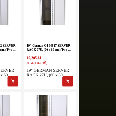
642 SERVER
19″ German G4-60827 SERVER
cm.) Two-
RACK 27U, (60 x 80 cm.) Two-
Tone White-Gray 60 x 80 x 85
19,205.61
บาท (รวมภาษี)
SERVER
19” GERMAN SERVER
 x 60…
RACK 27U, (60 x 80…