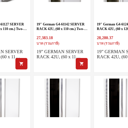
4-61127 SERVER
19″ German G4-61142 SERVER
19″ German G4-61
x 110 cm.) Two-
RACK 42U, (60 x 110 cm.) Two-
RACK 42U, (60 x 12
y
Tone White-Gray
Tone White-Gray
27,383.18
28,280.37
บาท (รวมภาษี)
บาท (รวมภาษี)
AN SERVER
19” GERMAN SERVER
19” GERMAN 
(60 x 11…
RACK 42U, (60 x 11…
RACK 42U, (60