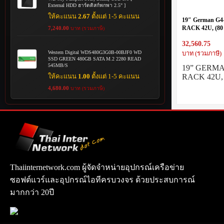
External HDD ฮาร์ดดิสก์พกพา 2.5" ]
ให้คะแนน
2.67
ตั้งแต่ 1-5 คะแนน
19″ German G
RACK 42U, (80 
7,240.00
บาท (รวมภาษี)
Tone White-Gra
32,560.75
Western Digital WDS480G3G0B-00BJF0 WD
บาท (รวมภาษี)
SSD GREEN 480GB SATA M.2 2280 READ
545MB/S
19” GERM
RACK 42U, 
ให้คะแนน
1.00
ตั้งแต่ 1-5 คะแนน
4,680.00
บาท (รวมภาษี)
Thaiinternetwork.com ผู้จัดจำหน่ายอุปกรณ์เครือข่าย
ซอฟต์แวร์และอุปกรณ์ไอทีครบวงจร ด้วยประสบการณ์
มากกว่า 20ปี