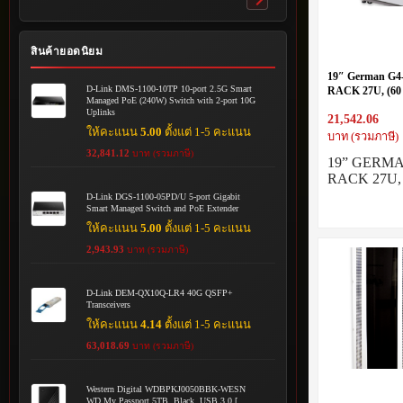
Toggle
submenu
สินค้ายอดนิยม
19″ German G
D-Link DMS-1100-10TP 10-port 2.5G Smart
RACK 27U, (60 
Managed PoE (240W) Switch with 2-port 10G
Tone White-Gra
Uplinks
21,542.06
ให้คะแนน
5.00
ตั้งแต่ 1-5 คะแนน
บาท (รวมภาษี)
32,841.12
บาท (รวมภาษี)
19” GERM
RACK 27U, 
D-Link DGS-1100-05PD/U 5-port Gigabit
Smart Managed Switch and PoE Extender
ให้คะแนน
5.00
ตั้งแต่ 1-5 คะแนน
2,943.93
บาท (รวมภาษี)
D-Link DEM-QX10Q-LR4 40G QSFP+
Transceivers
ให้คะแนน
4.14
ตั้งแต่ 1-5 คะแนน
63,018.69
บาท (รวมภาษี)
Western Digital WDBPKJ0050BBK-WESN
WD My Passport 5TB, Black, USB 3.0 [