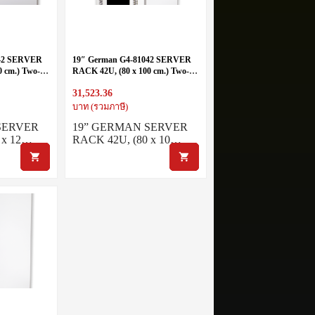
242 SERVER
19″ German G4-81042 SERVER
0 cm.) Two-
RACK 42U, (80 x 100 cm.) Two-
Tone White-Gray
31,523.36
บาท (รวมภาษี)
SERVER
19” GERMAN SERVER
 x 12…
RACK 42U, (80 x 10…