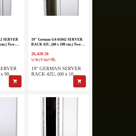
942 SERVER
19″ German G4-61042 SERVER
cm.) Two-
RACK 42U, (60 x 100 cm.) Two-
Tone White-Gray
26,420.56
บาท (รวมภาษี)
SERVER
19” GERMAN SERVER
 x 90…
RACK 42U, (60 x 10…