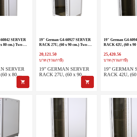
4-60842 SERVER
19″ German G4-60927 SERVER
19″ German G4-60
x 80 cm.) Two-
RACK 27U, (60 x 90 cm.) Two-
RACK 42U, (60 x 90 
 60 x 80 x 85
Tone White-Gray
Tone White-Gray
20,121.50
25,420.56
บาท (รวมภาษี)
บาท (รวมภาษี)
AN SERVER
19” GERMAN SERVER
19” GERMAN 
(60 x 80…
RACK 27U, (60 x 90…
RACK 42U, (60