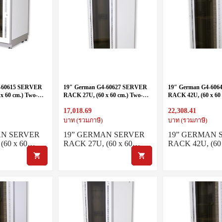
4-60615 SERVER
19″ German G4-60627 SERVER
19″ German G4-60
x 60 cm.) Two-
RACK 27U, (60 x 60 cm.) Two-
RACK 42U, (60 x 60 
y
Tone White-Gray
Tone White-Gray
17,018.69
22,308.41
บาท (รวมภาษี)
บาท (รวมภาษี)
AN SERVER
19” GERMAN SERVER
19” GERMAN 
(60 x 60…
RACK 27U, (60 x 60…
RACK 42U, (60