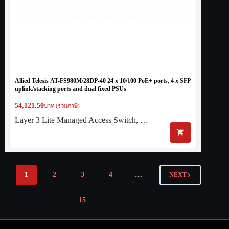
Allied Telesis AT-FS980M/28DP-40 24 x 10/100 PoE+ ports, 4 x SFP
uplink/stacking ports and dual fixed PSUs
54,121.50
บาท (รวมภาษี)
Layer 3 Lite Managed Access Switch, …
1
2
3
4
…
NEXT
15