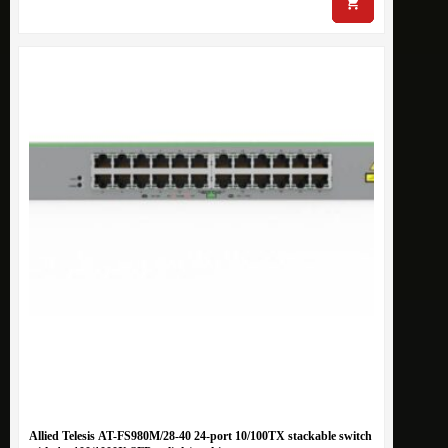
Allied Telesis AT-FS980M/28-40 24-port 10/100TX stackable switch