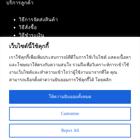
บริการลูกค้า
วิธีการจัดส่งสินค้า
วิธีสั่งซื้อ
วิธีชำระเงิน
เว็บไซต์นี้ใช้คุกกี้
เราใช้คุกกี้เพื่อเพิ่มประสบการณ์ที่ดีในการใช้เว็บไซต์ แสดงเนื้อหา
ติดต่อเรา
และโฆษณาให้ตรงกับความสนใจ รวมถึงเพื่อวิเคราะห์การเข้าใช้
งานเว็บไซต์และทำความเข้าใจว่าผู้ใช้งานมาจากที่ใด คุณ
บริษัท เน็ทฟิวชั่น คอมมิวนิเคชั่น จำกัด 420/94 ถนน
สามารถเลือกตั้งค่าความยินยอมการใช้คุกกี้ได้ โดยคลิก
นัมเบอร์วัน-ราม 2 แขวงดอกไม้, เขตประเวศ
กรุงเทพมหานคร 10250
ให้ความยินยอมทั้งหมด
โทรศัพท์ :
084-553-4055
,
086-309-5259
,
02-125-2703
Customise
Reject All
Copyright © 2026 - Netfusion Communication Co., Ltd. All
Rights Reserved.