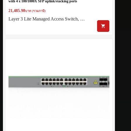
with 4 x 100/1000X SFP uplink/stacking ports
21,485.98
บาท (รวมภาษี)
Layer 3 Lite Managed Access Switch, …