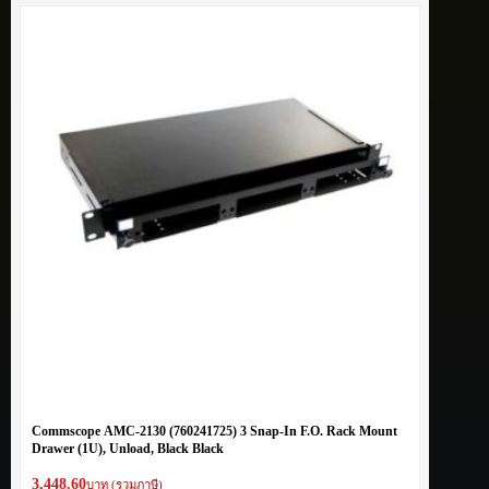
Commscope AMC-2130 (760241725) 3 Snap-In F.O. Rack Mount
Drawer (1U), Unload, Black Black
3,448.60
บาท (รวมภาษี)