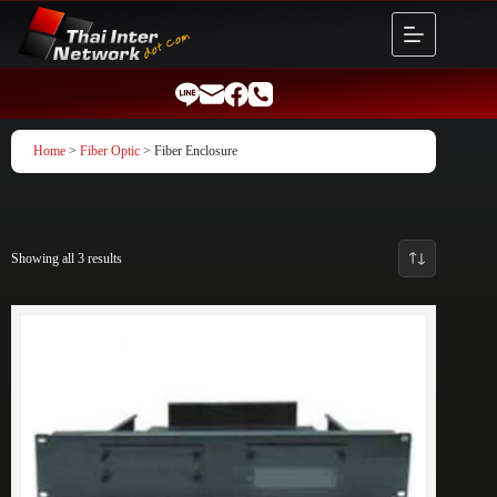
Skip
to
content
Home
>
Fiber Optic
> Fiber Enclosure
Showing all 3 results