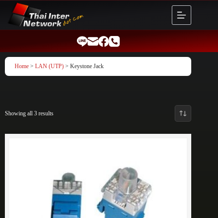
Skip
to
content
Home
>
LAN (UTP)
> Keystone Jack
Showing all 3 results