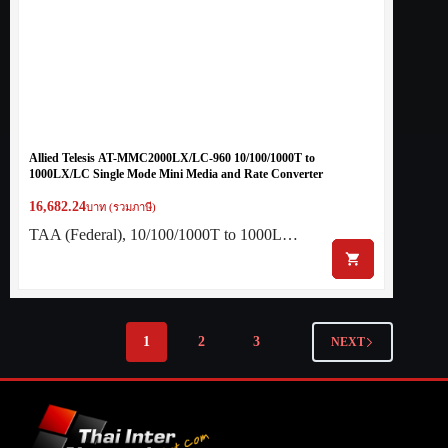
Allied Telesis AT-MMC2000LX/LC-960 10/100/1000T to
1000LX/LC Single Mode Mini Media and Rate Converter
16,682.24
บาท (รวมภาษี)
TAA (Federal), 10/100/1000T to 1000L…
1
2
3
NEXT