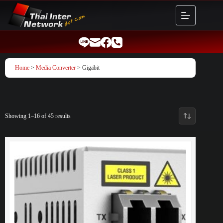
Skip
to
content
Home
>
Media Converter
> Gigabit
Showing 1–16 of 45 results