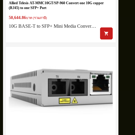
Allied Telesis AT-MMC10GT/SP-960 Convert one 10G copper
(RJ45) to one SFP+ Port
50,644.86
บาท (รวมภาษี)
10G BASE-T to SFP+ Mini Media Conver…