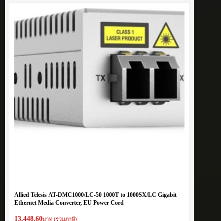
Allied Telesis AT-DMC1000/LC-50 1000T to 1000SX/LC Gigabit
Ethernet Media Converter, EU Power Cord
13,448.60
บาท (รวมภาษี)