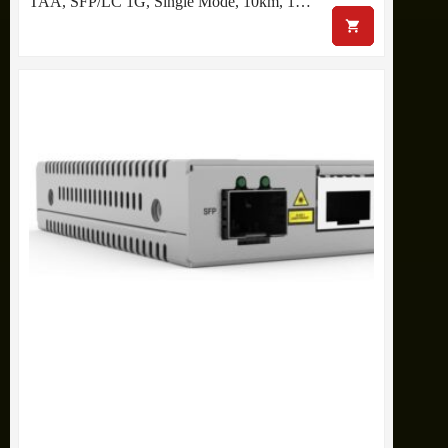
TAA, SFP/LC 1G, Single Mode, 10km, 1…