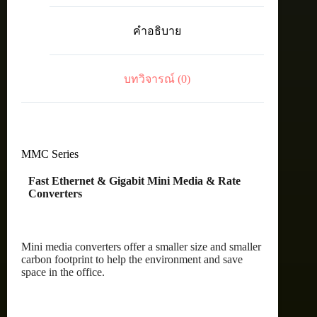
10/100/1000T
to
คำอธิบาย
1000LX/LC
Single
Mode
Mini
บทวิจารณ์ (0)
Media
and
Rate
Converter
ชิ้น
MMC Series
Fast Ethernet & Gigabit Mini Media & Rate
Converters
Mini media converters offer a smaller size and smaller
carbon footprint to help the environment and save
space in the office.