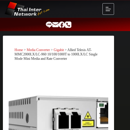
Skip
to
content
Home
>
Media Converter
>
Gigabit
> Allied Telesis AT-
MMC2000LX/LC-960 10/100/1000T to 1000LX/LC Single
Mode Mini Media and Rate Converter