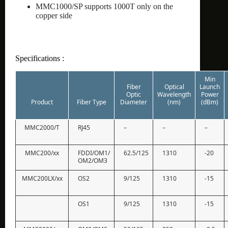
MMC1000/SP supports 1000T only on the
copper side
Specifications :
Min
Fiber
Optical
Launch
Optic
Wavelength
Power
Product
Fiber Type
Diameter
(nm)
(dBm)
MMC2000/T
RJ45
–
–
–
MMC200/xx
FDDI/OM1/
62.5/125
1310
-20
OM2/OM3
MMC200LX/xx
OS2
9/125
1310
-15
OS1
9/125
1310
-15