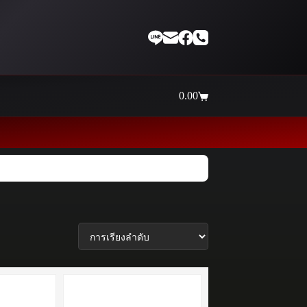
0.00
Shopping
cart
Thaiinternetwork ศูนย