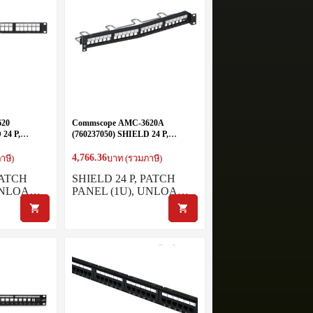
620
Commscope AMC-3620A
 24 P,
(760237050) SHIELD 24 P,
), UNLOAD
PATCH PANEL (1U), UNLOAD,
ANGLE
4,766.36
าษี)
บาท (รวมภาษี)
PATCH
SHIELD 24 P, PATCH
 UNLOA…
PANEL (1U), UNLOA…