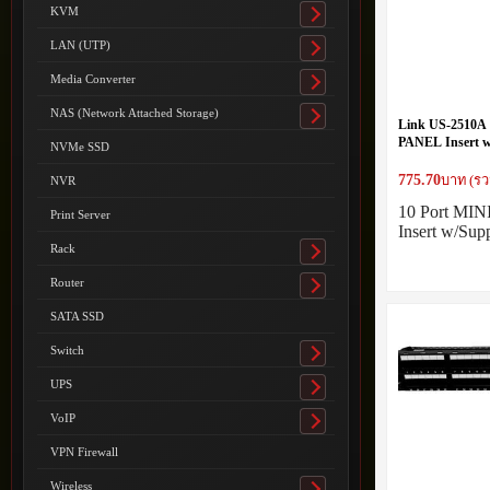
submenu
KVM
Toggle
submenu
LAN (UTP)
Toggle
submenu
Media Converter
Toggle
submenu
NAS (Network Attached Storage)
Toggle
Link US-2510A 
submenu
PANEL Insert w
NVMe SSD
775.70
บาท (รว
NVR
10 Port MI
Print Server
Insert w/Sup
Rack
Toggle
submenu
Router
Toggle
submenu
SATA SSD
Switch
Toggle
submenu
UPS
Toggle
submenu
VoIP
Toggle
submenu
VPN Firewall
Wireless