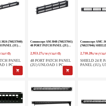
3024 (760237040)
Commscope AM-3048 (760237041)
Commscope AMC-3
H PANEL (1U)
48 PORT PATCH PANEL (2U)
(760237046) SHIELD
UNLOAD
PATCH PANEL (1U
2,953.27
2,710.28
รวมภาษี)
บาท (รวมภาษี)
บาท (รวมภ
ATCH PANEL
48 PORT PATCH PANEL
SHIELD 24 P, 
AD 1 PC…
(2U) UNLOAD 1 PC…
PANEL (1U),