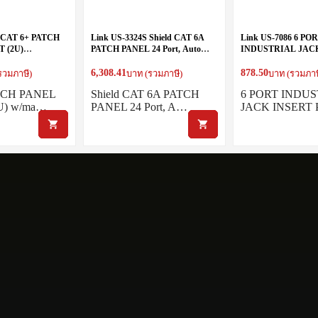
A CAT 6+ PATCH
Link US-3324S Shield CAT 6A
Link US-7086 6 PO
T (2U)
PATCH PANEL 24 Port, Auto
INDUSTRIAL JAC
Dust Cover,
Shutter w/Cable Management
PANEL w/ Support 
6,308.41
878.50
รวมภาษี)
บาท (รวมภาษี)
บาท (รวมภาษ
TCH PANEL
Shield CAT 6A PATCH
6 PORT INDU
U) w/ma…
PANEL 24 Port, A…
JACK INSERT