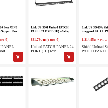
10 Port MINI
Link US-3001 Unload PATCH
Link US-3002SA Shi
/Support Box
PANEL 24 PORT (1U) w/lable,
Staggered PATCH P
management
PORT (1U) w/lable,
831.78
1,214.95
มภาษี)
บาท (รวมภาษี)
บาท (รวมภ
NI PANEL
Unload PATCH PANEL 24
Shield Unload S
port …
PORT (1U) w/la…
PATCH PANEL