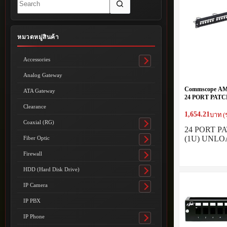
results
หมวดหมู่สินค้า
Accessories
Toggle
submenu
Analog Gateway
Commscope AM-
ATA Gateway
24 PORT PATC
UNLOAD
Clearance
1,654.21
บาท (
Coaxial (RG)
Toggle
24 PORT P
submenu
(1U) UNLO
Fiber Optic
Toggle
submenu
Firewall
Toggle
submenu
HDD (Hard Disk Drive)
Toggle
submenu
IP Camera
Toggle
submenu
IP PBX
IP Phone
Toggle