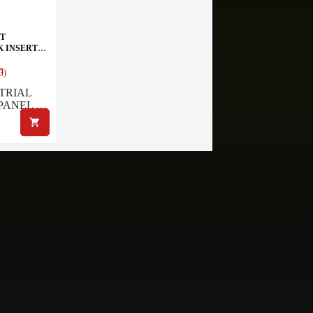
RT
K INSERT
Box
ี)
STRIAL
 PANEL …