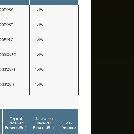
100FX/SC
1.4W
100FX/ST
1.4W
100FX/LC
1.4W
1000SX/SC
1.4W
1000SX/ST
1.4W
1000SX/LC
1.4W
Typical
Saturation
Receiver
Receiver
Max
Power (dBm)
Power (dBm)
Distance