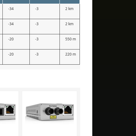
-34
-3
2 km
-34
-3
2 km
-20
-3
550 m
-20
-3
220 m