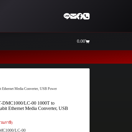
0.00
Shopping
cart
Thaiinternetwork ศูนย์รวมอุป
 Ethernet Media Converter, USB Power
 AT-DMC1000/LC-00 1000T to
bit Ethernet Media Converter, USB
วมภาษี)
MC1000/LC-00