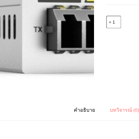
จำนวน
Allied
Telesis
AT-
DMC1000/LC-
00
1000T
to
1000SX/LC
Gigabit
Ethernet
Media
Converter,
USB
Power
ชิ้น
คำอธิบาย
บทวิจารณ์ (0