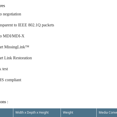
res
o negotiation
nsparent to IEEE 802.1Q packets
to MDI/MDI-X
rt MissingLink™
rt Link Restoration
 test
S compliant
ions :
Width x Depth x Height
Weight
Media Conve