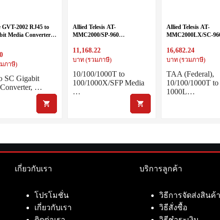
e GVT-2002 RJ45 to
Allied Telesis AT-
Allied Telesis AT-
bit Media Converter,
MMC2000/SP-960
MMC2000LX/SC-96
Mode Fiber, 20km
10/100/1000T to 100/1000X
10/100/1000T to 10
11,168.22
16,682.24
SFP mini media and rate
Single Mode Mini Me
0
converter
Rate Converter
บาท (รวมภาษี)
บาท (รวมภาษี)
มภาษี)
10/100/1000T to
TAA (Federal),
o SC Gigabit
100/1000X/SFP Media
10/100/1000T to
Converter, …
…
1000L…
เกี่ยวกับเรา
บริการลูกค้า
โปรโมชั่น
วิธีการจัดส่งสินค้
เกี่ยวกับเรา
วิธีสั่งซื้อ
ติดต่อเรา
วิธีชำระเงิน