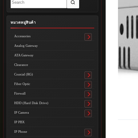
results
หมวดหมู่สินค้า
Accessories
Toggle
submenu
Analog Gateway
ATA Gateway
Clearance
Coaxial (RG)
Toggle
submenu
Fiber Optic
Toggle
submenu
Firewall
Toggle
submenu
HDD (Hard Disk Drive)
Toggle
submenu
IP Camera
Toggle
submenu
IP PBX
IP Phone
Toggle