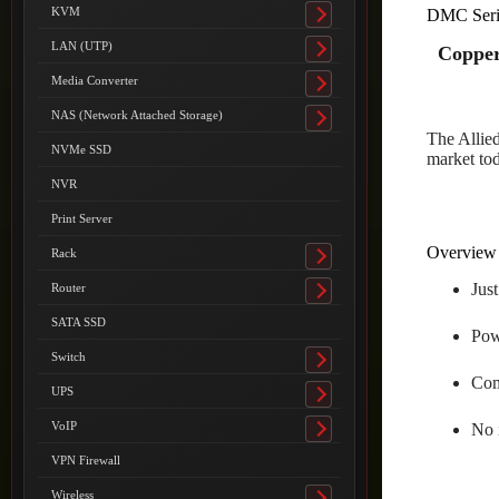
submenu
KVM
DMC Seri
Toggle
submenu
LAN (UTP)
Copper
Toggle
submenu
Media Converter
Toggle
submenu
NAS (Network Attached Storage)
Toggle
The Allie
submenu
NVMe SSD
market to
NVR
Print Server
Overview
Rack
Toggle
submenu
Jus
Router
Toggle
submenu
SATA SSD
Pow
Switch
Toggle
Com
submenu
UPS
Toggle
submenu
VoIP
No i
Toggle
submenu
VPN Firewall
Wireless