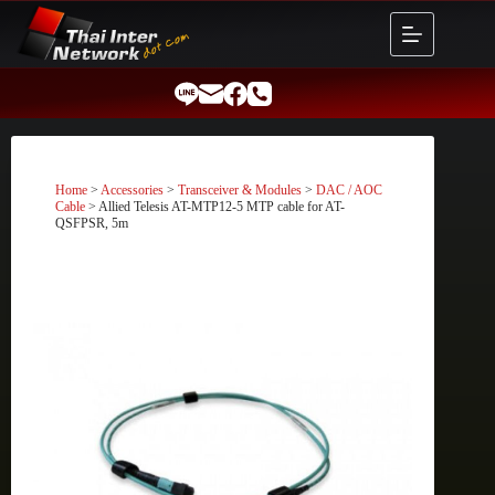
Skip
to
content
Home
>
Accessories
>
Transceiver & Modules
>
DAC / AOC
Cable
> Allied Telesis AT-MTP12-5 MTP cable for AT-
QSFPSR, 5m