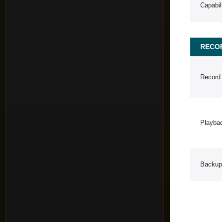
Capabil
RECO
Record
Playba
Backup