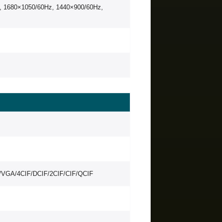
z, 1680×1050/60Hz, 1440×900/60Hz,
VGA/4CIF/DCIF/2CIF/CIF/QCIF