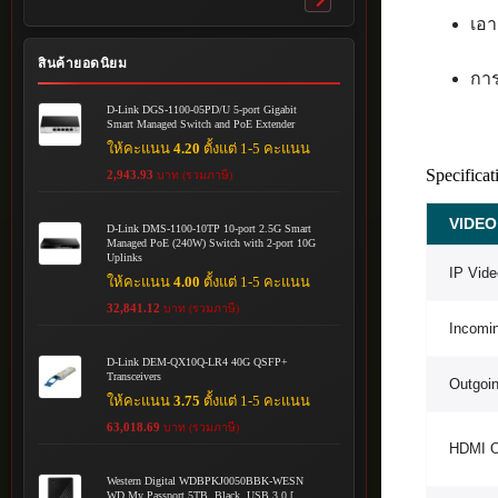
Toggle
เอา
submenu
สินค้ายอดนิยม
กา
D-Link DGS-1100-05PD/U 5-port Gigabit
Smart Managed Switch and PoE Extender
ให้คะแนน
4.20
ตั้งแต่ 1-5 คะแนน
Specificat
2,943.93
บาท (รวมภาษี)
VIDEO
D-Link DMS-1100-10TP 10-port 2.5G Smart
Managed PoE (240W) Switch with 2-port 10G
Uplinks
IP Vide
ให้คะแนน
4.00
ตั้งแต่ 1-5 คะแนน
32,841.12
บาท (รวมภาษี)
Incomi
D-Link DEM-QX10Q-LR4 40G QSFP+
Transceivers
Outgoi
ให้คะแนน
3.75
ตั้งแต่ 1-5 คะแนน
63,018.69
บาท (รวมภาษี)
HDMI O
Western Digital WDBPKJ0050BBK-WESN
WD My Passport 5TB, Black, USB 3.0 [