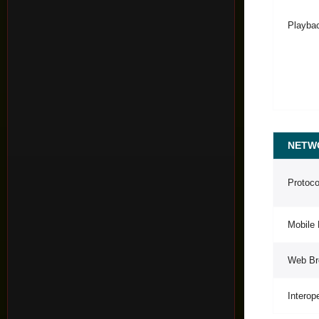
Playba
NETW
Protoco
Mobile
Web Br
Interope