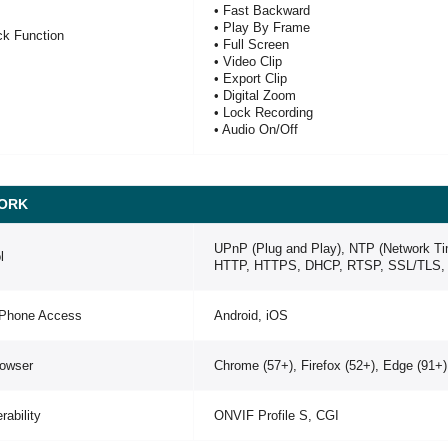
• Fast Backward
• Play By Frame
ck Function
• Full Screen
• Video Clip
• Export Clip
• Digital Zoom
• Lock Recording
• Audio On/Off
ORK
UPnP (Plug and Play), NTP (Network T
l
HTTP, HTTPS, DHCP, RTSP, SSL/TLS, 
 Phone Access
Android, iOS
owser
Chrome (57+), Firefox (52+), Edge (91+),
rability
ONVIF Profile S, CGI