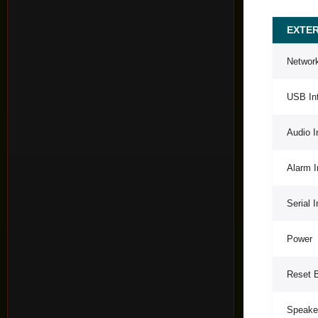
EXTER
Network
USB In
Audio I
Alarm I
Serial 
Power
Reset 
Speake