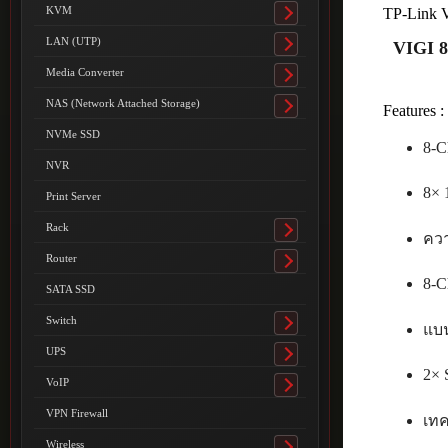
submenu
KVM
TP-Link
Toggle
submenu
LAN (UTP)
VIGI 8
Toggle
submenu
Media Converter
Toggle
submenu
NAS (Network Attached Storage)
Features :
Toggle
submenu
NVMe SSD
8-C
NVR
8× 
Print Server
Rack
Toggle
ควา
submenu
Router
Toggle
8-C
submenu
SATA SSD
Switch
แบน
Toggle
submenu
UPS
Toggle
2× 
submenu
VoIP
Toggle
submenu
VPN Firewall
เทค
Wireless