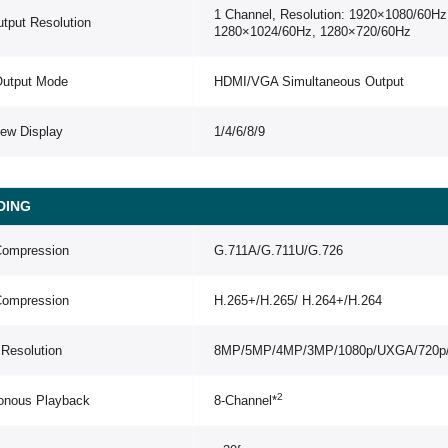
1 Channel, Resolution: 1920×1080/60H
tput Resolution
1280×1024/60Hz, 1280×720/60Hz
Output Mode
HDMI/VGA Simultaneous Output
iew Display
1/4/6/8/9
DING
Compression
G.711A/G.711U/G.726
Compression
H.265+/H.265/ H.264+/H.264
Resolution
8MP/5MP/4MP/3MP/1080p/UXGA/720p/
2
onous Playback
8-Channel*