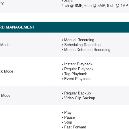
• 30fps:
ity
4-ch @ 8MP, 6-ch @ 5MP, 8-ch @ 4MP
RD MANAGEMENT
• Manual Recording
 Mode
• Scheduling Recording
• Motion Detection Recording
• Instant Playback
• Regular Playback
ck Mode
• Tag Playback
• Event Playback
• Regular Backup
 Mode
• Video Clip Backup
• Play
• Pause
• Stop
• Fast Forward