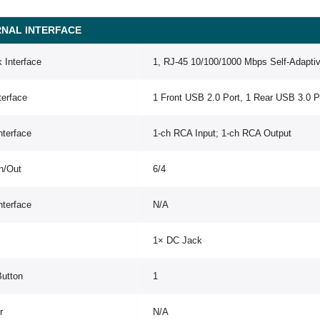
NAL INTERFACE
 Interface
1, RJ-45 10/100/1000 Mbps Self-Adaptiv
terface
1 Front USB 2.0 Port, 1 Rear USB 3.0 P
nterface
1-ch RCA Input; 1-ch RCA Output
n/Out
6/4
Interface
N/A
1× DC Jack
Button
1
r
N/A