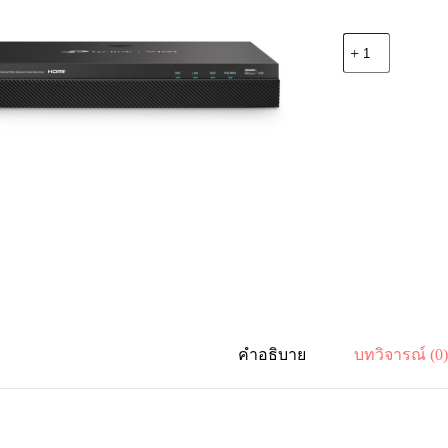
จำนวน
TP-
Link
VIGI
NVR2008H-
8MP
NVR
8CH
4MP
PoE+H.265+
ชิ้น
คำอธิบาย
บทวิจารณ์ (0