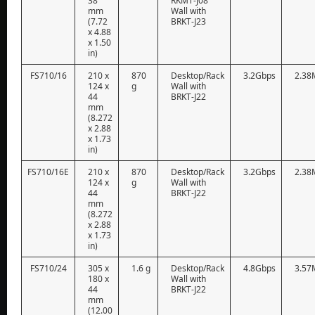
38
RKMT-J08
mm
Wall with
(7.72
BRKT-J23
x 4.88
x 1.50
in)
FS710/16
210 x
870
Desktop/Rack
3.2Gbps
2.38
124 x
g
Wall with
44
BRKT-J22
mm
(8.272
x 2.88
x 1.73
in)
FS710/16E
210 x
870
Desktop/Rack
3.2Gbps
2.38
124 x
g
Wall with
44
BRKT-J22
mm
(8.272
x 2.88
x 1.73
in)
FS710/24
305 x
1.6 g
Desktop/Rack
4.8Gbps
3.57
180 x
Wall with
44
BRKT-J22
mm
(12.00