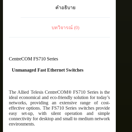
port
คำอธิบาย
10/100TX
unmanaged
switch
with
บทวิจารณ์ (0)
internal
PSU
ชิ้น
CentreCOM FS710 Series
Unmanaged Fast Ethernet Switches
The Allied Telesis CentreCOM® FS710 Series is the
ideal economical and eco-friendly solution for today’s
networks, providing an extensive range of cost-
effective options. The FS710 Series switches provide
easy set-up, with silent operation and simple
connectivity for desktop and small to medium network
environments.