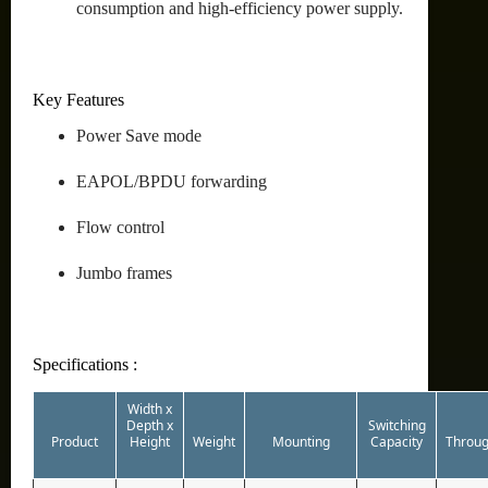
consumption and high-efficiency power supply.
Key Features
Power Save mode
EAPOL/BPDU forwarding
Flow control
Jumbo frames
Specifications :
Width x
Depth x
Switching
Product
Height
Weight
Mounting
Capacity
Throug