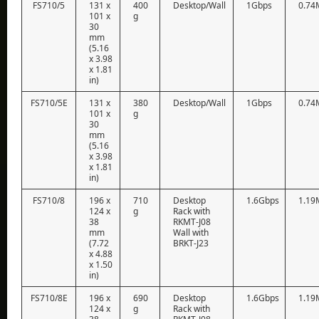
FS710/5
131 x
400
Desktop/Wall
1Gbps
0.74
101 x
g
30
mm
(5.16
x 3.98
x 1.81
in)
FS710/5E
131 x
380
Desktop/Wall
1Gbps
0.74
101 x
g
30
mm
(5.16
x 3.98
x 1.81
in)
FS710/8
196 x
710
Desktop
1.6Gbps
1.19
124 x
g
Rack with
38
RKMT-J08
mm
Wall with
(7.72
BRKT-J23
x 4.88
x 1.50
in)
FS710/8E
196 x
690
Desktop
1.6Gbps
1.19
124 x
g
Rack with