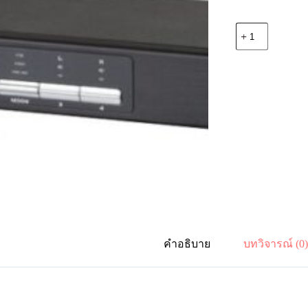
จำนวน
Aten
CS1644A
4-
Port
USB
DVI
Dual
View
KVMP™
Switch
ชิ้น
คำอธิบาย
บทวิจารณ์ (0