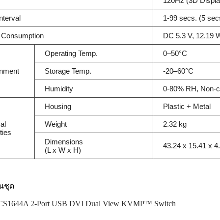
120Hz (3D Displa
nterval
1-99 secs. (5 secs
 Consumption
DC 5.3 V, 12.19 
Operating Temp.
0–50°C
onment
Storage Temp.
-20–60°C
Humidity
0-80% RH, Non-c
Housing
Plastic + Metal
al
Weight
2.32 kg
ties
Dimensions
43.24 x 15.41 x 
(L x W x H)
นชุด
CS1644A 2-Port USB DVI Dual View KVMP™ Switch