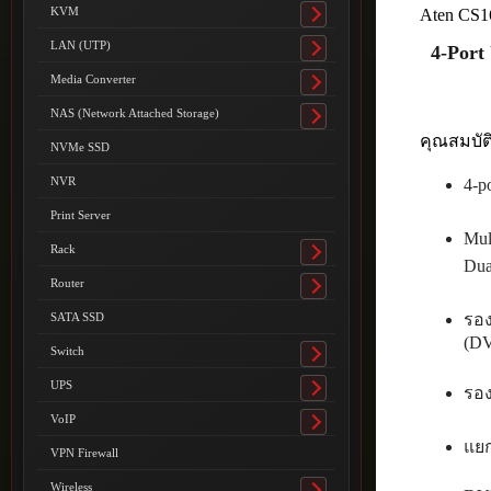
submenu
KVM
Aten CS
Toggle
submenu
LAN (UTP)
4-Por
Toggle
submenu
Media Converter
Toggle
submenu
NAS (Network Attached Storage)
Toggle
คุณสมบัต
submenu
NVMe SSD
NVR
4-p
Print Server
Mul
Rack
Toggle
Dua
submenu
Router
Toggle
submenu
รอง
SATA SSD
(DV
Switch
Toggle
submenu
UPS
รอง
Toggle
submenu
VoIP
Toggle
แยก
submenu
VPN Firewall
Wireless