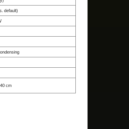
y)
. default)
W
ondensing
4.40 cm