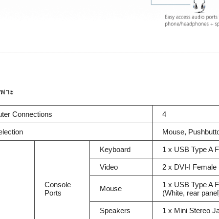
เพาะ
ter Connections
4
election
Mouse, Pushbutt
Keyboard
1 x USB Type A F
Video
2 x DVI-I Female 
Console
1 x USB Type A 
Mouse
Ports
(White, rear panel
Speakers
1 x Mini Stereo 