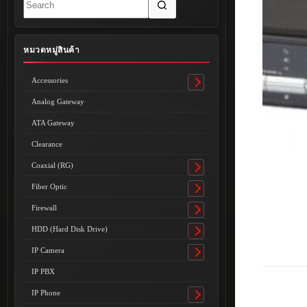
results
หมวดหมู่สินค้า
Accessories
Toggle
submenu
Analog Gateway
ATA Gateway
Clearance
Coaxial (RG)
Toggle
submenu
Fiber Optic
Toggle
submenu
Firewall
Toggle
submenu
HDD (Hard Disk Drive)
Toggle
submenu
IP Camera
Toggle
submenu
IP PBX
IP Phone
Toggle