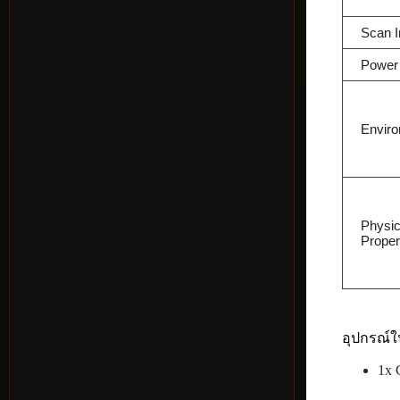
Scan I
Power
Envir
Physic
Proper
อุปกรณ์ใ
1x 