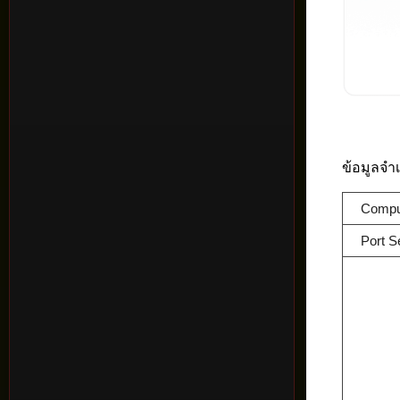
ข้อมูลจำ
Compu
Port S