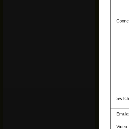
Conne
Switc
Emulat
Video