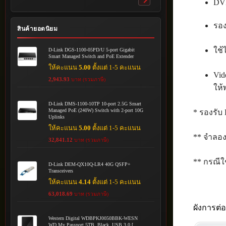
DVI
Toggle
submenu
รอง
สินค้ายอดนิยม
ใช้
D-Link DGS-1100-05PD/U 5-port Gigabit
Smart Managed Switch and PoE Extender
ให้คะแนน
5.00
ตั้งแต่ 1-5 คะแนน
Vid
2,943.93
บาท (รวมภาษี)
ให้
D-Link DMS-1100-10TP 10-port 2.5G Smart
Managed PoE (240W) Switch with 2-port 10G
* รองรับ 
Uplinks
ให้คะแนน
5.00
ตั้งแต่ 1-5 คะแนน
** จำลอง
32,841.12
บาท (รวมภาษี)
** กรณีใช
D-Link DEM-QX10Q-LR4 40G QSFP+
Transceivers
ให้คะแนน
4.14
ตั้งแต่ 1-5 คะแนน
63,018.69
บาท (รวมภาษี)
ผังการต่
Western Digital WDBPKJ0050BBK-WESN
WD My Passport 5TB, Black, USB 3.0 [