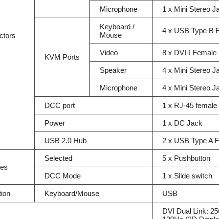
Microphone
1 x Mini Stereo J
Keyboard /
4 x USB Type B F
Mouse
ctors
Video
8 x DVI-I Female 
KVM Ports
Speaker
4 x Mini Stereo 
Microphone
4 x Mini Stereo J
DCC port
1 x RJ-45 female
Power
1 x DC Jack
USB 2.0 Hub
2 x USB Type A F (
Selected
5 x Pushbutton
hes
DCC Mode
1 x Slide switch
ion
Keyboard/Mouse
USB
DVI Dual Link: 25