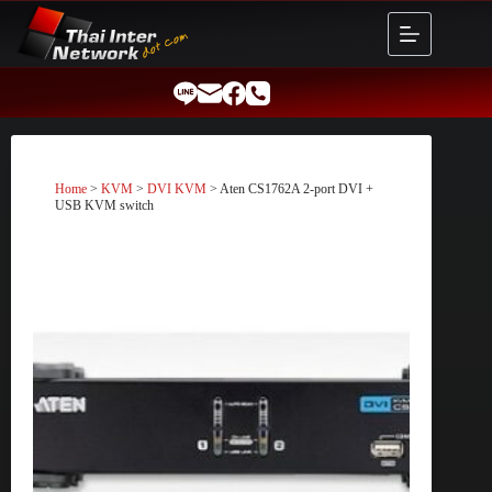
Skip
to
content
Home
>
KVM
>
DVI KVM
> Aten CS1762A 2-port DVI +
USB KVM switch