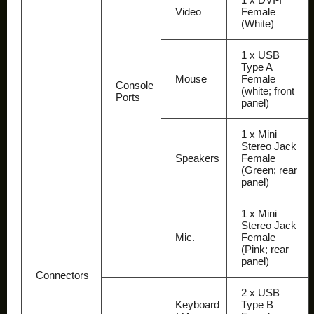
Video
Female
(White)
1 x USB
Type A
Mouse
Female
Console
(white; front
Ports
panel)
1 x Mini
Stereo Jack
Speakers
Female
(Green; rear
panel)
1 x Mini
Stereo Jack
Mic.
Female
(Pink; rear
panel)
Connectors
2 x USB
Keyboard
Type B