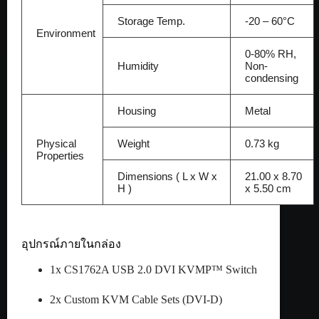
Storage Temp.
-20 – 60°C
Environment
0-80% RH,
Humidity
Non-
condensing
Housing
Metal
Physical
Weight
0.73 kg
Properties
Dimensions ( L x W x
21.00 x 8.70
H )
x 5.50 cm
อุปกรณ์ภายในกล่อง
1x CS1762A USB 2.0 DVI KVMP™ Switch
2x Custom KVM Cable Sets (DVI-D)