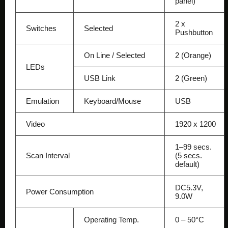
panel)
2 x
Switches
Selected
Pushbutton
On Line / Selected
2 (Orange)
LEDs
USB Link
2 (Green)
Emulation
Keyboard/Mouse
USB
Video
1920 x 1200
1–99 secs.
Scan Interval
(5 secs.
default)
DC5.3V,
Power Consumption
9.0W
Operating Temp.
0 – 50°C