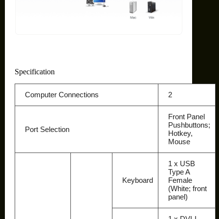
Specification
Computer Connections
2
Front Panel
Pushbuttons;
Port Selection
Hotkey,
Mouse
1 x USB
Type A
Keyboard
Female
(White; front
panel)
1 x DVI-I