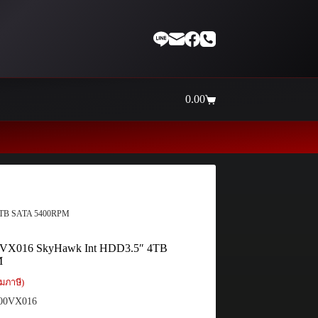
0.00
Shopping
cart
Thaiinternetwork ศูนย์รวมอุ
 4TB SATA 5400RPM
0VX016 SkyHawk Int HDD3.5″ 4TB
M
มภาษี)
00VX016