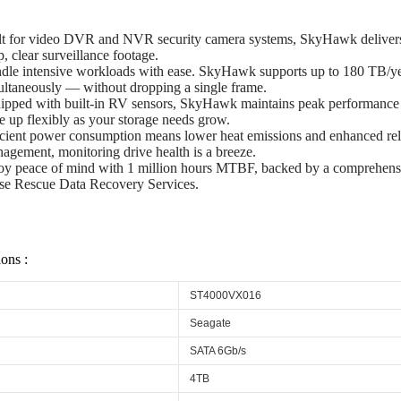
lt for video DVR and NVR security camera systems, SkyHawk delivers 
p, clear surveillance footage.
dle intensive workloads with ease. SkyHawk supports up to 180 TB/y
ultaneously — without dropping a single frame.
ipped with built-in RV sensors, SkyHawk maintains peak performance i
le up flexibly as your storage needs grow.
icient power consumption means lower heat emissions and enhanced rel
agement, monitoring drive health is a breeze.
oy peace of mind with 1 million hours MTBF, backed by a comprehensiv
se Rescue Data Recovery Services.
ions :
ST4000VX016
Seagate
SATA 6Gb/s
4TB