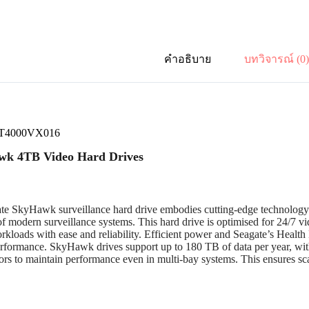
คำอธิบาย
บทวิจารณ์ (0
ST4000VX016
k 4TB Video Hard Drives
te SkyHawk surveillance hard drive embodies cutting-edge technology s
 modern surveillance systems. This hard drive is optimised for 24/7 v
rkloads with ease and reliability. Efficient power and Seagate’s Heal
erformance. SkyHawk drives support up to 180 TB of data per year, with f
rs to maintain performance even in multi-bay systems. This ensures scal