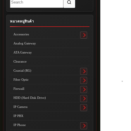
results
หมวดหมู่สินค้า
Accessories
Toggle
submenu
Analog Gateway
ATA Gateway
Clearance
Coaxial (RG)
Toggle
submenu
Fiber Optic
Toggle
submenu
Firewall
Toggle
submenu
HDD (Hard Disk Drive)
Toggle
submenu
IP Camera
Toggle
submenu
IP PBX
IP Phone
Toggle