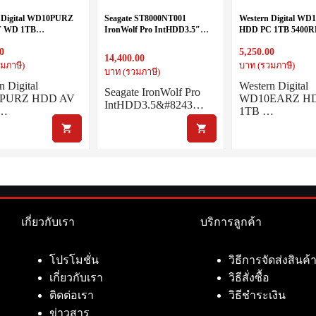
 Digital WD10PURZ
Seagate ST8000NT001
Western Digital W
 WD 1TB
IronWolf Pro IntHDD3.5″
HDD PC 1TB 5400
SATA3(6Gb/s) 64MB CACHE
8TB SATA 7200RPM
CAHCE 64MB SATA3
0
5,250.00
14,400.00
มภาษี)
บาท (รวมภาษี)
บาท (รวมภาษี)
n Digital
Western Digital
Seagate IronWolf Pro
PURZ HDD AV
WD10EARZ H
IntHDD3.5&#8243…
1…
1TB …
เกี่ยวกับเรา
บริการลูกค้า
โปรโมชั่น
วิธีการจัดส่งสินค้
เกี่ยวกับเรา
วิธีสั่งซื้อ
ติดต่อเรา
วิธีชำระเงิน
ข่าวสาร