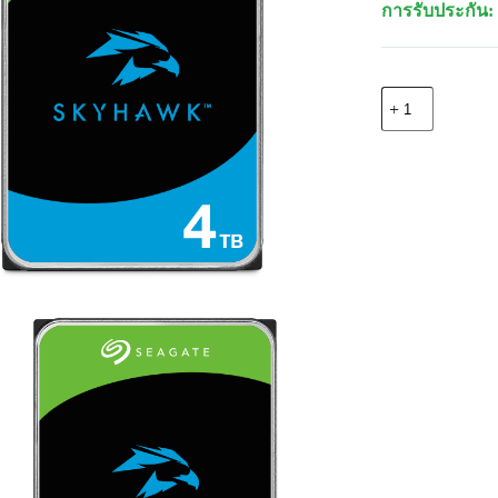
การรับประกัน: 
จำนวน
Seagate
ST4000VX016
SkyHawk
Int
HDD3.5"
4TB
SATA
5400RPM
ชิ้น