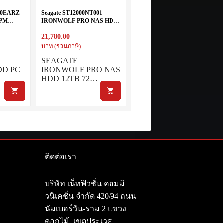
D10EARZ
Seagate ST12000NT001
RPM
IRONWOLF PRO NAS HDD
(6Gb/s)
12TB 7200RPM 256MB SATA
21,780.00
6GB/S
บาท (รวมภาษี)
SEAGATE
DD PC
IRONWOLF PRO NAS
HDD 12TB 72…
ติดต่อเรา
า
บริษัท เน็ทฟิวชั่น คอมมิ
วนิเคชั่น จำกัด 420/94 ถนน
นัมเบอร์วัน-ราม 2 แขวง
ดอกไม้, เขตประเวศ