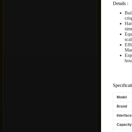
Details :
Bui
cris
Han
sim
Equ
sca
Eff
Man
Enj
hou
Specificat
Model
Brand
Interface
Capacity