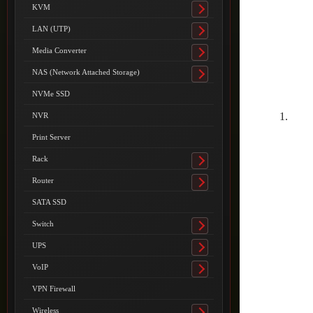
submenu
KVM
Toggle
submenu
LAN (UTP)
Toggle
submenu
Media Converter
Toggle
submenu
NAS (Network Attached Storage)
Toggle
submenu
NVMe SSD
NVR
Print Server
Rack
Toggle
submenu
Router
Toggle
submenu
SATA SSD
Switch
Toggle
submenu
UPS
Toggle
submenu
VoIP
Toggle
submenu
VPN Firewall
Wireless