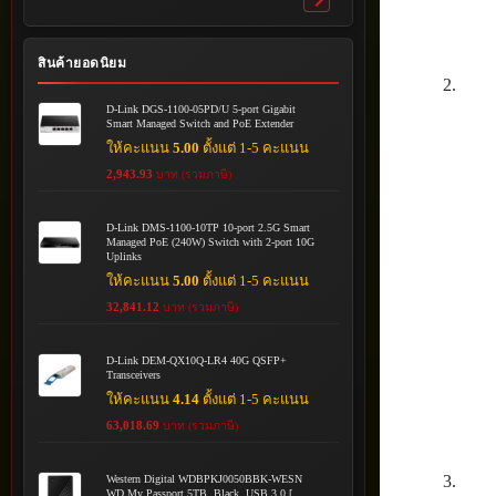
Toggle
submenu
สินค้ายอดนิยม
D-Link DGS-1100-05PD/U 5-port Gigabit
Smart Managed Switch and PoE Extender
ให้คะแนน
5.00
ตั้งแต่ 1-5 คะแนน
2,943.93
บาท (รวมภาษี)
D-Link DMS-1100-10TP 10-port 2.5G Smart
Managed PoE (240W) Switch with 2-port 10G
Uplinks
ให้คะแนน
5.00
ตั้งแต่ 1-5 คะแนน
32,841.12
บาท (รวมภาษี)
D-Link DEM-QX10Q-LR4 40G QSFP+
Transceivers
ให้คะแนน
4.14
ตั้งแต่ 1-5 คะแนน
63,018.69
บาท (รวมภาษี)
Western Digital WDBPKJ0050BBK-WESN
WD My Passport 5TB, Black, USB 3.0 [