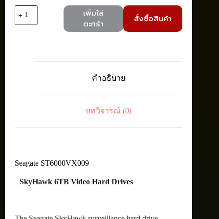
จำนวน
เพิ่มใส่
สั่งซื้อสินค้า
Seagate
ตะกร้า
ST6000VX009
SkyHawk
Int
HDD3.5"
6TB
SATA
คำอธิบาย
5400RPM
ชิ้น
บทวิจารณ์ (0)
Seagate ST6000VX009
SkyHawk 6TB Video Hard Drives
The Seagate SkyHawk surveillance hard drive