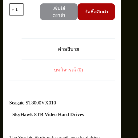
จำนวน
เพิ่มใส่
สั่งซื้อสินค้า
Seagate
ตะกร้า
ST8000VX010
SkyHawk
Int
HDD3.5"
8TB
SATA
คำอธิบาย
5400RPM
ชิ้น
บทวิจารณ์ (0)
Seagate ST8000VX010
SkyHawk 8TB Video Hard Drives
The Seagate SkyHawk surveillance hard drive