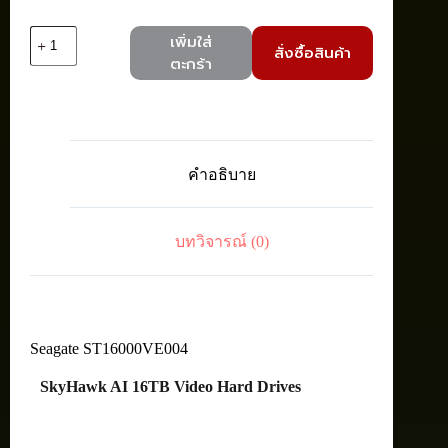
จำนวน
เพิ่มใส่
สั่งซื้อสินค้า
Seagate
ตะกร้า
ST16000VE004
SkyHawk
AI
Int
HDD3.5"
16TB
คำอธิบาย
SATA
7200RPM
ชิ้น
บทวิจารณ์ (0)
Seagate ST16000VE004
SkyHawk AI 16TB Video Hard Drives