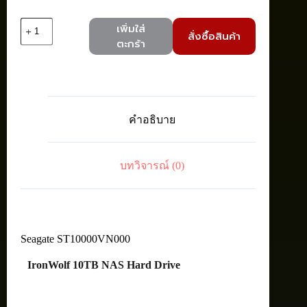
จำนวน
เพิ่มใส่
สั่งซื้อสินค้า
Seagate
ตะกร้า
ST10000VN000
IronWolf
Int
HDD3.5"
10TB
SATA
คำอธิบาย
7200RPM
ชิ้น
บทวิจารณ์ (0)
Seagate ST10000VN000
IronWolf 10TB NAS Hard Drive