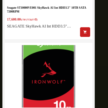
Seagate ST10000VE001 SkyHawk AI Int HDD3.5″ 10TB SATA
7200RPM
17,600.00
บาท (รวมภาษี)
SEAGATE SkyHawk AI Int HDD3.5″…