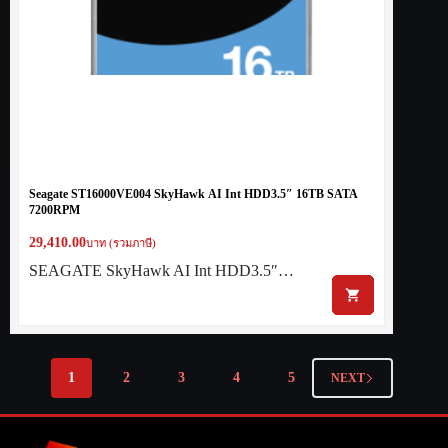
Seagate ST16000VE004 SkyHawk AI Int HDD3.5″ 16TB SATA
7200RPM
29,410.00
บาท (รวมภาษี)
SEAGATE SkyHawk AI Int HDD3.5″…
1
2
3
4
5
NEXT