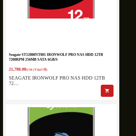
Seagate ST12000NT001 IRONWOLF PRO NAS HDD 12TB
7200RPM 256MB SATA 6GB/S
21,780.00
บาท (รวมภาษี)
SEAGATE IRONWOLF PRO NAS HDD 12TB
72…