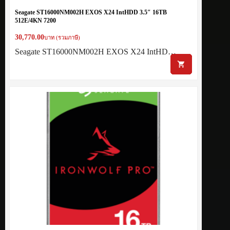
Seagate ST16000NM002H EXOS X24 IntHDD 3.5″ 16TB
512E/4KN 7200
30,770.00
บาท (รวมภาษี)
Seagate ST16000NM002H EXOS X24 IntHD…