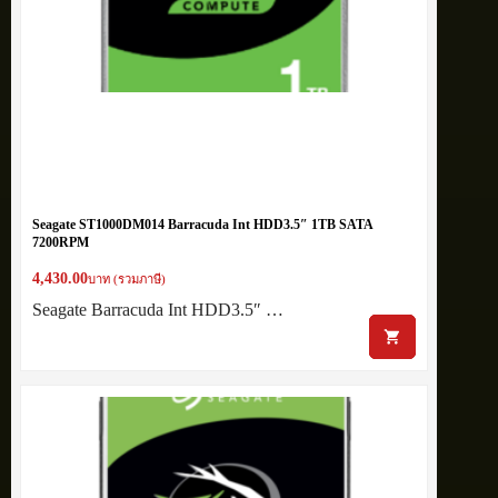
Seagate ST1000DM014 Barracuda Int HDD3.5″ 1TB SATA
7200RPM
4,430.00
บาท (รวมภาษี)
Seagate Barracuda Int HDD3.5″ …