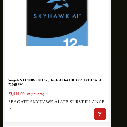
Seagate ST12000VE003 SkyHawk AI Int HDD3.5″ 12TB SATA
7200RPM
23,010.00
บาท (รวมภาษี)
SEAGATE SKYHAWK AI 8TB SURVEILLANCE
…