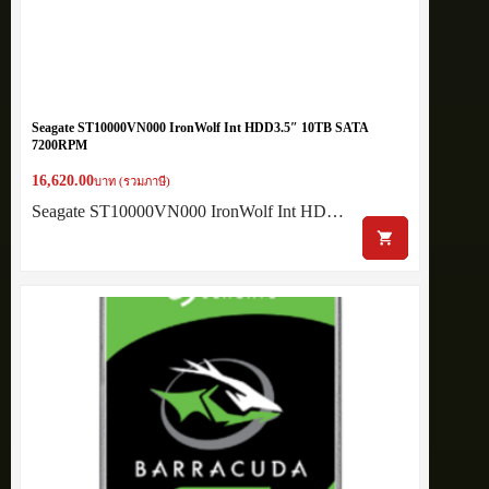
Seagate ST10000VN000 IronWolf Int HDD3.5″ 10TB SATA
7200RPM
16,620.00
บาท (รวมภาษี)
Seagate ST10000VN000 IronWolf Int HD…