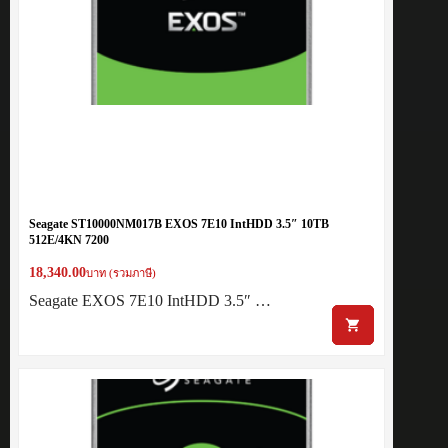
Seagate ST10000NM017B EXOS 7E10 IntHDD 3.5″ 10TB
512E/4KN 7200
18,340.00
บาท (รวมภาษี)
Seagate EXOS 7E10 IntHDD 3.5″ …