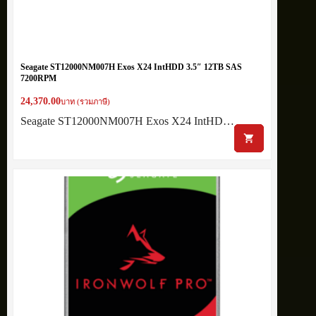
Seagate ST12000NM007H Exos X24 IntHDD 3.5″ 12TB SAS
7200RPM
24,370.00
บาท (รวมภาษี)
Seagate ST12000NM007H Exos X24 IntHD…