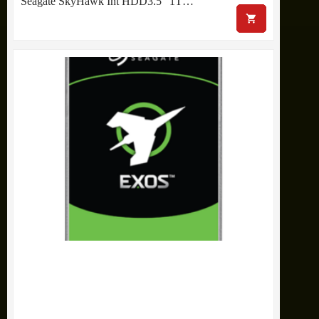
Seagate SkyHawk Int HDD3.5″ 1T…