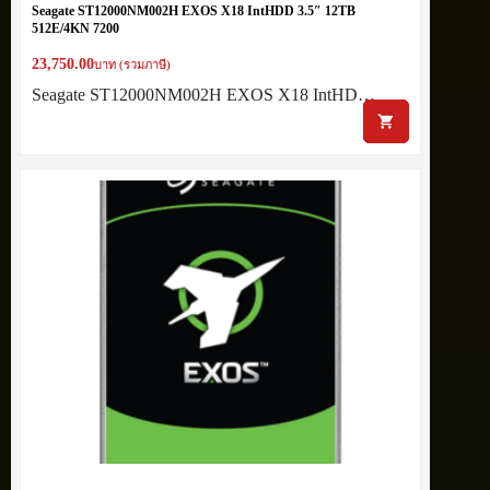
Seagate ST12000NM002H EXOS X18 IntHDD 3.5″ 12TB
512E/4KN 7200
23,750.00
บาท (รวมภาษี)
Seagate ST12000NM002H EXOS X18 IntHD…