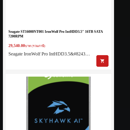
Seagate ST16000NT001 IronWolf Pro IntHDD3.5″ 16TB SATA
7200RPM
29,540.00
บาท (รวมภาษี)
Seagate IronWolf Pro IntHDD3.5&#8243…