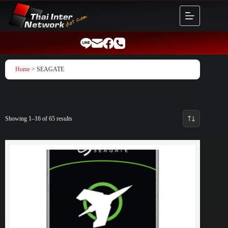
Skip
to
content
Home
> SEAGATE
Showing 1–16 of 65 results