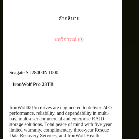
IntHDD3.5"28TB
SATA
7200RPM
คำอธิบาย
ชิ้น
บทวิจารณ์ (0)
Seagate ST28000NT000
IronWolf Pro 28TB
IronWolf® Pro drives are engineered to deliver 24×7
performance, reliability, and dependability in multi-
bay, multi-user commercial and enterprise RAID
storage solutions. Total peace of mind with five-year
limited warranty, complimentary three-year Rescue
Data Recovery Services, and IronWolf Health