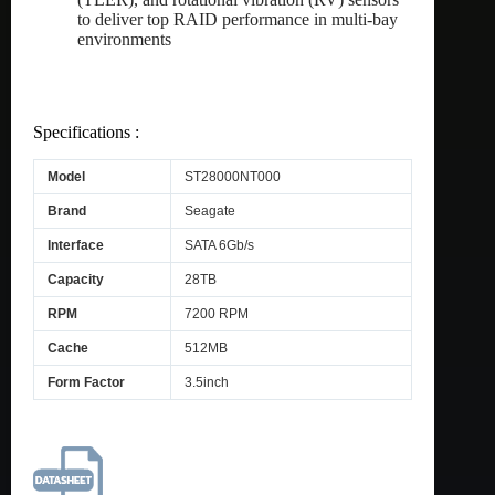
to deliver top RAID performance in multi-bay
environments
Specifications :
Model
ST28000NT000
Brand
Seagate
Interface
SATA 6Gb/s
Capacity
28TB
RPM
7200 RPM
Cache
512MB
Form Factor
3.5inch