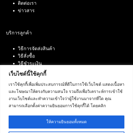
ติดต่อเรา
ข่าวสาร
บริการลูกค้า
วิธีการจัดส่งสินค้า
วิธีสั่งซื้อ
วิธีชำระเงิน
เว็บไซต์นี้ใช้คุกกี้
เราใช้คุกกี้เพื่อเพิ่มประสบการณ์ที่ดีในการใช้เว็บไซต์ แสดงเนื้อหา
ติดต่อเรา
และโฆษณาให้ตรงกับความสนใจ รวมถึงเพื่อวิเคราะห์การเข้าใช้
งานเว็บไซต์และทำความเข้าใจว่าผู้ใช้งานมาจากที่ใด คุณ
บริษัท เน็ทฟิวชั่น คอมมิวนิเคชั่น จำกัด 420/94 ถนน
สามารถเลือกตั้งค่าความยินยอมการใช้คุกกี้ได้ โดยคลิก
นัมเบอร์วัน-ราม 2 แขวงดอกไม้, เขตประเวศ
กรุงเทพมหานคร 10250
ให้ความยินยอมทั้งหมด
โทรศัพท์ :
084-553-4055
,
086-309-5259
,