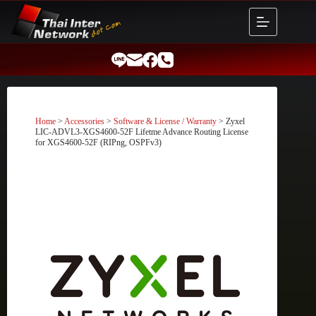
Skip
to
content
Home
>
Accessories
>
Software & License / Warranty
> Zyxel
LIC-ADVL3-XGS4600-52F Lifetme Advance Routing License
for XGS4600-52F (RIPng, OSPFv3)