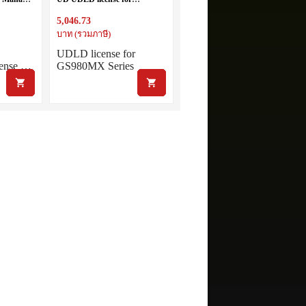
 VM nodes,
GS980MX Series
5,046.73
บาท (รวมภาษี)
UDLD license for
cense …
GS980MX Series