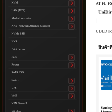
submenu
KVM
AT-FL-F
Toggle
submenu
LAN (UTP)
UniDir
Toggle
submenu
Media Converter
Toggle
submenu
NAS (Network Attached Storage)
Toggle
UDLD lic
submenu
NVMe SSD
NVR
สินค้าที
Print Server
Rack
Toggle
submenu
Router
Toggle
submenu
SATA SSD
Switch
Toggle
submenu
UPS
Toggle
submenu
VoIP
Toggle
submenu
VPN Firewall
Synology
Wireless
Licenses