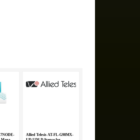
-7NODE-
Allied Telesis AT-FL-G98MX-
e Manager
UD UDLD license for