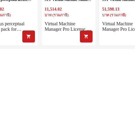
 20 email accounts
Pro License Pack (7 VM nodes,
Pro License Pack (7
.02
11,514.02
51,598.13
1 year)
5 years)
มภาษี)
บาท (รวมภาษี)
บาท (รวมภาษี)
us perceptual
Virtual Machine
Virtual Machine
e pack for…
Manager Pro License …
Manager Pro Li