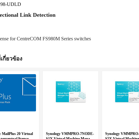
S98-UDLD
ectional Link Detection
ense for CentreCOM FS980M Series switches
่เกี่ยวข้อง
 MailPlus 20 Virtual
Synology VMMPRO-7NODE-
Synology VMMPRO
 perceptual license
S1Y Virtual Machine Manager
S5Y Virtual Machin