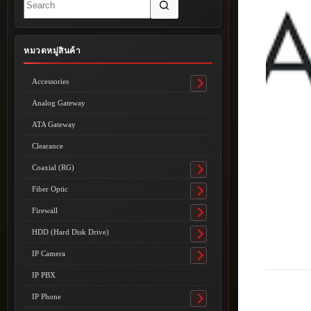
results
หมวดหมู่สินค้า
Accessories
Toggle
submenu
Analog Gateway
ATA Gateway
Clearance
Coaxial (RG)
Toggle
submenu
Fiber Optic
Toggle
submenu
Firewall
Toggle
submenu
HDD (Hard Disk Drive)
Toggle
submenu
IP Camera
Toggle
submenu
IP PBX
IP Phone
Toggle