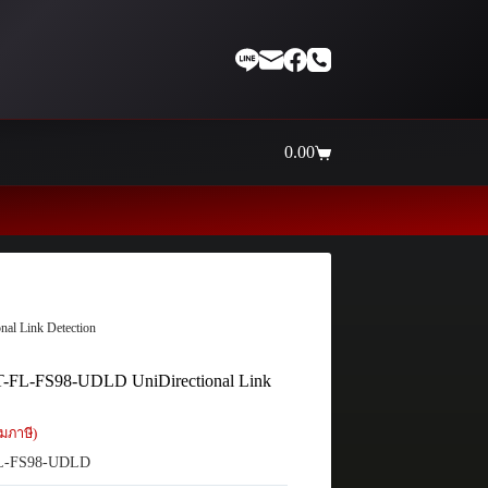
0.00
Shopping
cart
Thaiinternetwork ศูนย์
al Link Detection
 AT-FL-FS98-UDLD UniDirectional Link
มภาษี)
L-FS98-UDLD