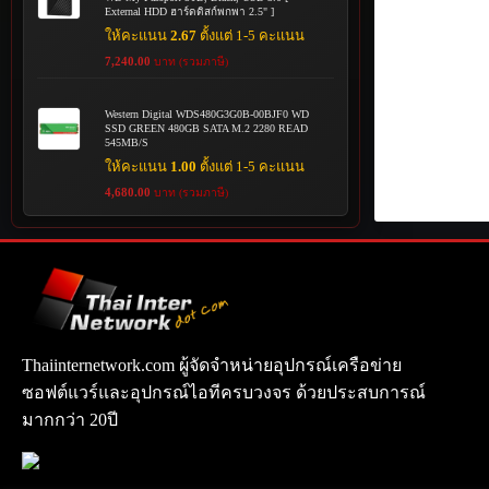
External HDD ฮาร์ดดิสก์พกพา 2.5" ]
ให้คะแนน
2.67
ตั้งแต่ 1-5 คะแนน
7,240.00
บาท (รวมภาษี)
Western Digital WDS480G3G0B-00BJF0 WD
SSD GREEN 480GB SATA M.2 2280 READ
545MB/S
ให้คะแนน
1.00
ตั้งแต่ 1-5 คะแนน
4,680.00
บาท (รวมภาษี)
Thaiinternetwork.com ผู้จัดจำหน่ายอุปกรณ์เครือข่าย
ซอฟต์แวร์และอุปกรณ์ไอทีครบวงจร ด้วยประสบการณ์
มากกว่า 20ปี