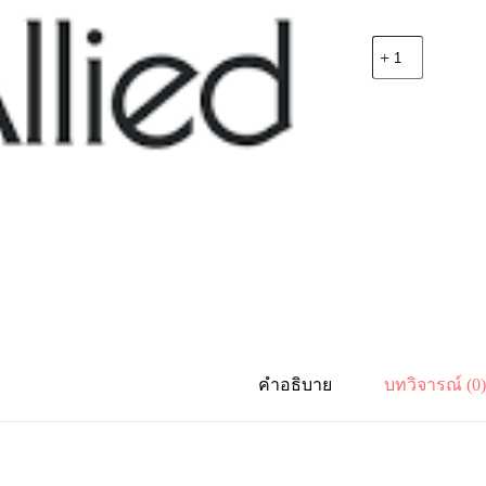
จำนวน
Allied
Telesis
AT-
FL-
FS98-
UDLD
UniDirectional
Link
Detection
ชิ้น
คำอธิบาย
บทวิจารณ์ (0