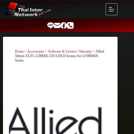
Skip
to
content
Home
>
Accessories
>
Software & License / Warranty
> Allied
Telesis AT-FL-G98MX-UD UDLD license for GS980MX
Series