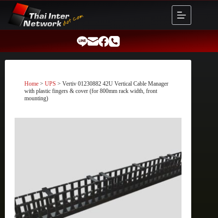
Skip
to
content
Home
>
UPS
> Vertiv 01230882 42U Vertical Cable Manager
with plastic fingers & cover (for 800mm rack width, front
mounting)