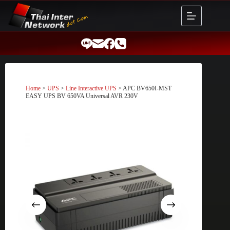
Skip
to
content
Home
>
UPS
>
Line Interactive UPS
> APC BV650I-MST
EASY UPS BV 650VA Universal AVR 230V