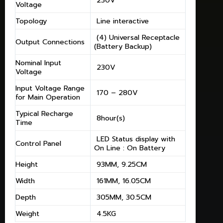
Voltage
Topology
Line interactive
(4) Universal Receptacle
Output Connections
(Battery Backup)
Nominal Input
230V
Voltage
Input Voltage Range
170 – 280V
for Main Operation
Typical Recharge
8hour(s)
Time
LED Status display with
Control Panel
On Line : On Battery
Height
93MM, 9.25CM
Width
161MM, 16.05CM
Depth
305MM, 30.5CM
Weight
4.5KG