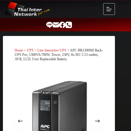
Skip
to
content
Home
>
UPS
>
Line Interactive UPS
> APC BR1300MI Back-
UPS Pro, 1300VA/780W, Tower, 230V, 8x IEC C13 outlets,
AVR, LCD, User Replaceable Battery