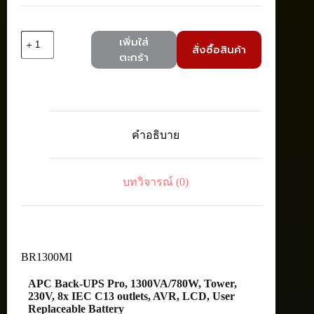
จำนวน
เพิ่มใส่
สั่งซื้อสินค้า
APC
ตะกร้า
BR1300MI
Back-
UPS
Pro,
1300VA/780W,
Tower,
คำอธิบาย
230V,
8x
IEC
C13
บทวิจารณ์ (0)
outlets,
AVR,
LCD,
User
Replaceable
Battery
BR1300MI
ชิ้น
APC Back-UPS Pro, 1300VA/780W, Tower,
230V, 8x IEC C13 outlets, AVR, LCD, User
Replaceable Battery