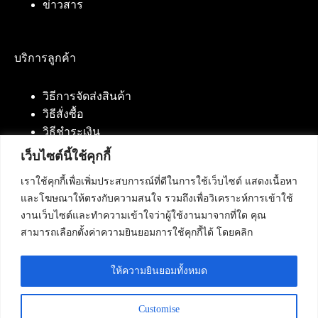
ข่าวสาร
บริการลูกค้า
วิธีการจัดส่งสินค้า
วิธีสั่งซื้อ
วิธีชำระเงิน
เว็บไซต์นี้ใช้คุกกี้
เราใช้คุกกี้เพื่อเพิ่มประสบการณ์ที่ดีในการใช้เว็บไซต์ แสดงเนื้อหา
ติดต่อเรา
และโฆษณาให้ตรงกับความสนใจ รวมถึงเพื่อวิเคราะห์การเข้าใช้
งานเว็บไซต์และทำความเข้าใจว่าผู้ใช้งานมาจากที่ใด คุณ
บริษัท เน็ทฟิวชั่น คอมมิวนิเคชั่น จำกัด 420/94 ถนน
สามารถเลือกตั้งค่าความยินยอมการใช้คุกกี้ได้ โดยคลิก
นัมเบอร์วัน-ราม 2 แขวงดอกไม้, เขตประเวศ
กรุงเทพมหานคร 10250
ให้ความยินยอมทั้งหมด
โทรศัพท์ :
084-553-4055
,
086-309-5259
,
02-125-2703
Customise