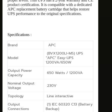
proper levels. This UPS has a 2-year warranty and CE
product certification. It is compatible with a dedicated
APC replacement battery cartridge that helps restore
UPS performance to the original specifications.
Specifications :
Brand
APC
(BVX1200LI-MS) UPS
Model
“APC” Easy-UPS
1200VA/650W
Output Power
650 Watts / 1200VA
Capacity
Nominal Output
230V
Voltage
Topology
Line interactive
Output
(1) IEC 60320 C13 (Battery
Connections
Backup)