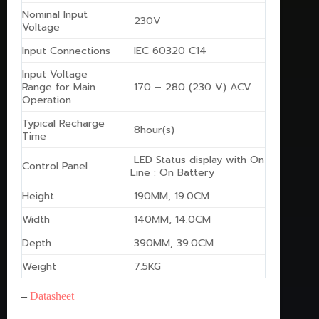
Nominal Input
230V
Voltage
Input Connections
IEC 60320 C14
Input Voltage
Range for Main
170 – 280 (230 V) ACV
Operation
Typical Recharge
8hour(s)
Time
LED Status display with On
Control Panel
Line : On Battery
Height
190MM, 19.0CM
Width
140MM, 14.0CM
Depth
390MM, 39.0CM
Weight
7.5KG
–
Datasheet