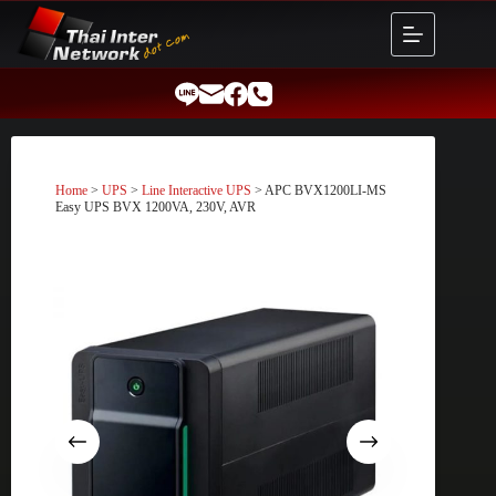
Skip
to
content
Home
>
UPS
>
Line Interactive UPS
> APC BVX1200LI-MS
Easy UPS BVX 1200VA, 230V, AVR