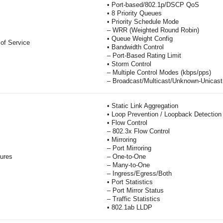
• Port-based/802.1p/DSCP QoS
• 8 Priority Queues
• Priority Schedule Mode
– WRR (Weighted Round Robin)
• Queue Weight Config
 of Service
• Bandwidth Control
– Port-Based Rating Limit
• Storm Control
– Multiple Control Modes (kbps/pps)
– Broadcast/Multicast/Unknown-Unicast
• Static Link Aggregation
• Loop Prevention / Loopback Detection
• Flow Control
– 802.3x Flow Control
• Mirroring
– Port Mirroring
ures
– One-to-One
– Many-to-One
– Ingress/Egress/Both
• Port Statistics
– Port Mirror Status
– Traffic Statistics
• 802.1ab LLDP