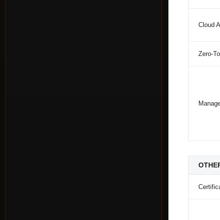
Cloud 
Zero-To
Manage
OTHE
Certific