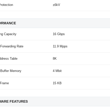
rotection
±6kV
ORMANCE
ng Capacity
16 Gbps
 Forwarding Rate
11.9 Mpps
dress Table
8K
 Buffer Memory
4 Mbit
Frame
15 KB
WARE FEATURES