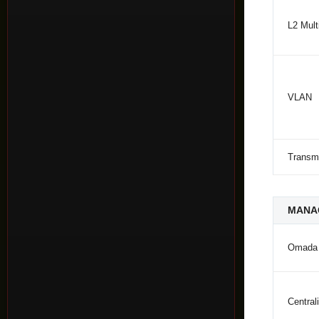
L2 Mult
VLAN
Transm
MANA
Omada
Centra