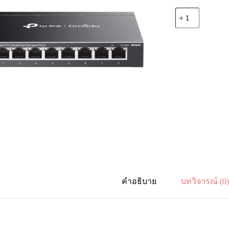
จำนวน
TP-
Link
Omada
ES208G
Switch
8Port
Gb
EasyManaged
ชิ้น
คำอธิบาย
บทวิจารณ์ (0