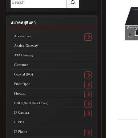
results
หมวดหมู่สินค้า
Accessories
Toggle
submenu
Analog Gateway
ATA Gateway
Clearance
Coaxial (RG)
Toggle
submenu
Fiber Optic
Toggle
submenu
Firewall
Toggle
submenu
HDD (Hard Disk Drive)
Toggle
submenu
IP Camera
Toggle
submenu
IP PBX
IP Phone
Toggle