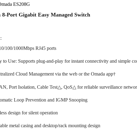
 Omada ES208G
8-Port Gigabit Easy Managed Switch
:
10/100/1000Mbps RJ45 ports
y to Use: Supports plug-and-play for instant connectivity and simple con
tralized Cloud Management via the web or the Omada app†
N, Port Isolation, Cable Test△, QoS△ for reliable surveillance netwo
omatic Loop Prevention and IGMP Snooping
ess design for silent operation
able metal casing and desktop/rack mounting design