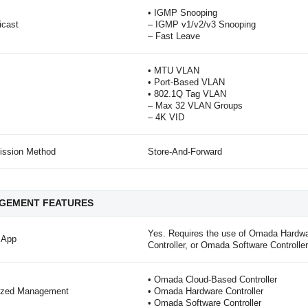
• IGMP Snooping
icast
– IGMP v1/v2/v3 Snooping
– Fast Leave
• MTU VLAN
• Port-Based VLAN
• 802.1Q Tag VLAN
– Max 32 VLAN Groups
– 4K VID
ission Method
Store-And-Forward
GEMENT FEATURES
Yes. Requires the use of Omada Hardwa
 App
Controller, or Omada Software Controller
• Omada Cloud-Based Controller
lized Management
• Omada Hardware Controller
• Omada Software Controller