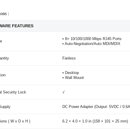
ions :
WARE FEATURES
• 8× 10/100/1000 Mbps RJ45 Ports
ce
• Auto-Negotiation/Auto MDI/MDIX
ntity
Fanless
• Desktop
tion
• Wall Mount
l Security Lock
√
Supply
DC Power Adapter (Output: 5VDC / 0.6A
ons ( W x D x H )
6.2 × 4.0 × 1.0 in (158 × 101 × 25 mm)