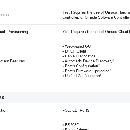
Yes. Requires the use of Omada Hardwa
Access
Controller, or Omada Software Controller
uch Provisioning
Yes. Requires the use of Omada Cloud-
• Web-based GUI
• DHCP Client
• Cable Diagnostics
†
ment Features
• Automatic Device Discovery
†
• Batch Configuration
†
• Batch Firmware Upgrading
†
• Unified Configuration
RS
ation
FCC, CE, RoHS
• ES208G
• Power Adapter