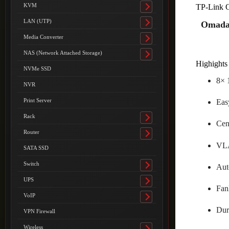
submenu
KVM
TP-Link
Toggle
submenu
LAN (UTP)
Omada 
Toggle
submenu
Media Converter
Toggle
submenu
NAS (Network Attached Storage)
Toggle
Highights 
submenu
NVMe SSD
8× 
NVR
Print Server
Eas
Rack
Toggle
Cen
submenu
Router
Toggle
VLA
submenu
SATA SSD
Switch
Aut
Toggle
submenu
UPS
Toggle
Fanl
submenu
VoIP
Toggle
Dur
submenu
VPN Firewall
Wireless