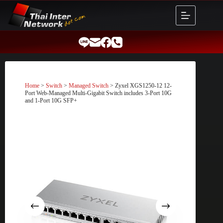
Skip
to
content
Home
>
Switch
>
Managed Switch
> Zyxel XGS1250-12 12-
Port Web-Managed Multi-Gigabit Switch includes 3-Port 10G
and 1-Port 10G SFP+