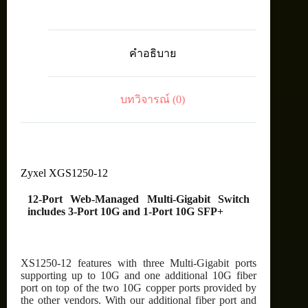
12-
Port
Web-
Managed
คำอธิบาย
Multi-
Gigabit
Switch
includes
บทวิจารณ์ (0)
3-
Port
10G
and
1-
Port
10G
Zyxel XGS1250-12
SFP+
ชิ้น
12-Port Web-Managed Multi-Gigabit Switch
includes 3-Port 10G and 1-Port 10G SFP+
XS1250-12 features with three Multi-Gigabit ports
supporting up to 10G and one additional 10G fiber
port on top of the two 10G copper ports provided by
the other vendors. With our additional fiber port and