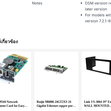
Notes
DSM version re
later version
For models wi
version 7.2.1-
่เกี่ยวข้อง
9544 Network
Ruijie M6000-24GT2XS 24
Link US-3064 19” Ex
ent Card for Easy
Gigabit Ethernet copper port
WALL MOUNTED
h
(RJ45) + 2 10-Gigabit Ethernet
BRACKET 4U