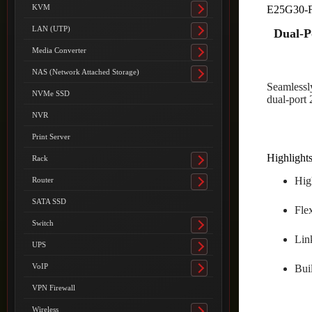
submenu
KVM
E25G30-
Toggle
submenu
LAN (UTP)
Dual-P
Toggle
submenu
Media Converter
Toggle
submenu
NAS (Network Attached Storage)
Toggle
Seamlessl
submenu
NVMe SSD
dual-port
NVR
Print Server
Highlight
Rack
Toggle
submenu
Hig
Router
Toggle
submenu
SATA SSD
Fle
Switch
Toggle
Lin
submenu
UPS
Toggle
submenu
VoIP
Bui
Toggle
submenu
VPN Firewall
Wireless