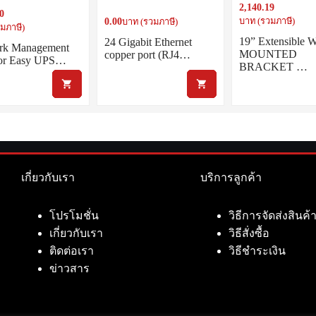
2,140.19
fiber port (SFP+,LC)
0
0.00
บาท (รวมภาษี)
บาท (รวมภาษี)
มภาษี)
19” Extensible
24 Gigabit Ethernet
rk Management
MOUNTED
copper port (RJ4…
for Easy UPS…
BRACKET …
เกี่ยวกับเรา
บริการลูกค้า
โปรโมชั่น
วิธีการจัดส่งสินค้
เกี่ยวกับเรา
วิธีสั่งซื้อ
ติดต่อเรา
วิธีชำระเงิน
ข่าวสาร