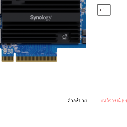
จำนวน
Synology
E25G30-
F2
Dual-
Port
25GbE
Adapter
ชิ้น
คำอธิบาย
บทวิจารณ์ (0