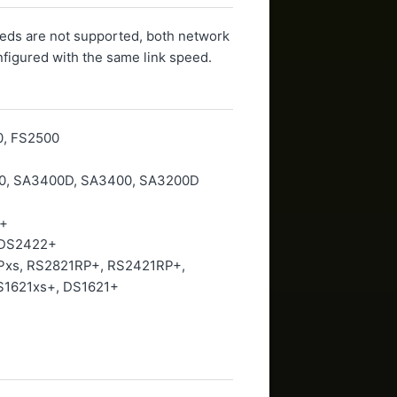
eeds are not supported, both network
figured with the same link speed.
0, FS2500
0, SA3400D, SA3400, SA3200D
s+
 DS2422+
Pxs, RS2821RP+, RS2421RP+,
S1621xs+, DS1621+