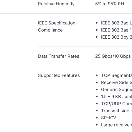
Relative Humidity
5% to 95% RH
IEEE Specification
IEEE 802.3ad L
Compliance
IEEE 802.3ae 
IEEE 802.3by 
Data Transfer Rates
25 Gbps/10 Gbps
Supported Features
TCP Segmentat
Receive Side S
Generic Segme
1.5 – 9 KB Ju
TCP/UDP Chec
Transmit side 
SR-IOV
Large receive 