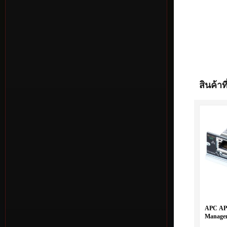
สินค้าที
APC AP
Managem
UPS,1P