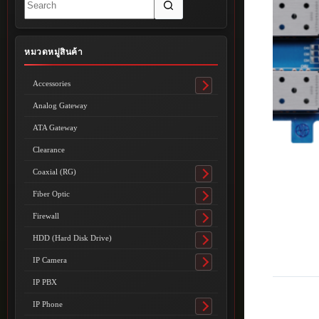
results
หมวดหมู่สินค้า
Accessories
Toggle
submenu
Analog Gateway
ATA Gateway
Clearance
Coaxial (RG)
Toggle
submenu
Fiber Optic
Toggle
submenu
Firewall
Toggle
submenu
HDD (Hard Disk Drive)
Toggle
submenu
IP Camera
Toggle
submenu
IP PBX
IP Phone
Toggle