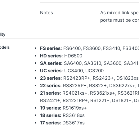
Notes
As mixed link sp
ports must be con
ity
odels
FS series:
FS6400, FS3600, FS3410, FS340
HD series:
HD6500
SA series:
SA6400, SA3610, SA3600, SA341
UC series:
UC3400, UC3200
23 series:
RS2423RP+, RS2423+, DS1823x
22 series:
RS822RP+, RS822+, DS3622xs+,
21 series:
RS4021xs+, RS3621xs+, RS3621R
RS2421+, RS1221RP+, RS1221+, DS1821+, D
19 series:
RS1619xs+
18 series:
RS3618xs
17 series:
DS3617xs