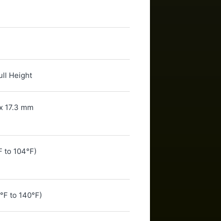
ull Height
x 17.3 mm
F to 104°F)
°F to 140°F)