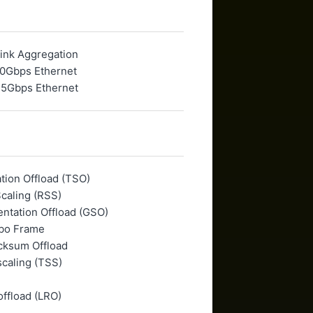
ink Aggregation
10Gbps Ethernet
25Gbps Ethernet
ion Offload (TSO)
caling (RSS)
ntation Offload (GSO)
mbo Frame
ksum Offload
scaling (TSS)
offload (LRO)