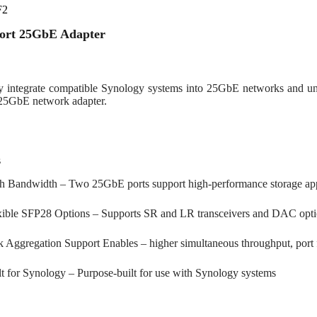
F2
ort 25GbE Adapter
y integrate compatible Synology systems into 25GbE networks and un
 25GbE network adapter.
s
h Bandwidth – Two 25GbE ports support high-performance storage app
xible SFP28 Options – Supports SR and LR transceivers and DAC opt
k Aggregation Support Enables – higher simultaneous throughput, port f
lt for Synology – Purpose-built for use with Synology systems