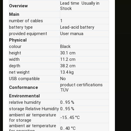
Lead time Usually in
Overview
Stock
Main
number of cables
1
battery type
Lead-acid battery
provided equipment
User manua
Physical
colour
Black
height
30.1 cm
width
11.2 cm
depth
38.2 cm
net weight
13.4 kg
USB compatible
No
product certifications
Conformance
TÜV
Environmental
relative humidity
0…95 %
storage Relative Humidity
0…95 %
ambient air temperature
-15…45 °C
for storage
ambient air temperature
0…40 °C
for operation