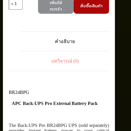
จำนวน
เพิ่มใส่
สั่งซื้อสินค้า
APC
ตะกร้า
BR24BPG
Ext
battery
pack
for
BR1500GI
คำอธิบาย
ชิ้น
บทวิจารณ์ (0)
BR24BPG
APC Back-UPS Pro External Battery Pack
The Back-UPS Pro BR24BPG UPS (sold separately)
provides instant battery power to your critical