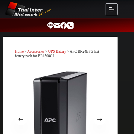
Skip
to
content
Home
>
Accessories
>
UPS Battery
> APC BR24BPG Ext
battery pack for BR1500GI