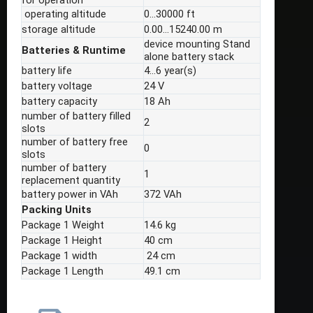
operating altitude
0…30000 ft
storage altitude
0.00…15240.00 m
device mounting Stand
Batteries & Runtime
alone battery stack
battery life
4…6 year(s)
battery voltage
24 V
battery capacity
18 Ah
number of battery filled
2
slots
number of battery free
0
slots
number of battery
1
replacement quantity
battery power in VAh
372 VAh
Packing Units
Package 1 Weight
14.6 kg
Package 1 Height
40 cm
Package 1 width
24 cm
Package 1 Length
49.1 cm